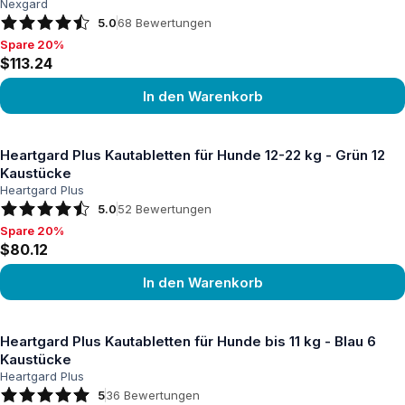
Nexgard
5.0
68
Bewertungen
Spare 20%
Spare 20%, $113.24
$113.24
In den Warenkorb
Produkt ansehen
Heartgard Plus Kautabletten für Hunde 12-22 kg - Grün 12
Kaustücke
Heartgard Plus
5.0
52
Bewertungen
Spare 20%
Spare 20%, $80.12
$80.12
In den Warenkorb
Produkt ansehen
Heartgard Plus Kautabletten für Hunde bis 11 kg - Blau 6
Kaustücke
Heartgard Plus
5
36
Bewertungen