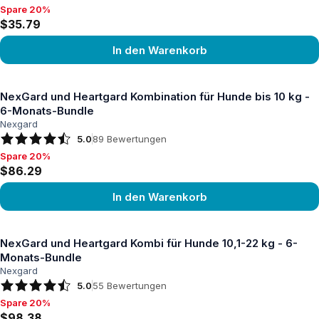
Spare 20%
Spare 20%, $35.79
$35.79
In den Warenkorb
Produkt ansehen
NexGard und Heartgard Kombination für Hunde bis 10 kg -
6-Monats-Bundle
Nexgard
5.0
89
Bewertungen
Spare 20%
Spare 20%, $86.29
$86.29
In den Warenkorb
Produkt ansehen
NexGard und Heartgard Kombi für Hunde 10,1-22 kg - 6-
Monats-Bundle
Nexgard
5.0
55
Bewertungen
Spare 20%
Spare 20%, $98.38
$98.38