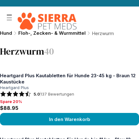
Hund
Floh-, Zecken- & Wurmmittel
Herzwurm
Herzwurm
40
Heartgard Plus Kautabletten für Hunde 23-45 kg - Braun 12
Kaustücke
Heartgard Plus
5.0
137
Bewertungen
Spare 20%
Spare 20%, $88.95
$88.95
In den Warenkorb
Produkt ansehen