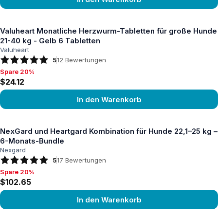
Produkt ansehen
Valuheart Monatliche Herzwurm-Tabletten für große Hunde
21-40 kg - Gelb 6 Tabletten
Valuheart
5
12
Bewertungen
Spare 20%
Spare 20%, $24.12
$24.12
In den Warenkorb
Produkt ansehen
NexGard und Heartgard Kombination für Hunde 22,1–25 kg –
6-Monats-Bundle
Nexgard
5
17
Bewertungen
Spare 20%
Spare 20%, $102.65
$102.65
In den Warenkorb
Produkt ansehen