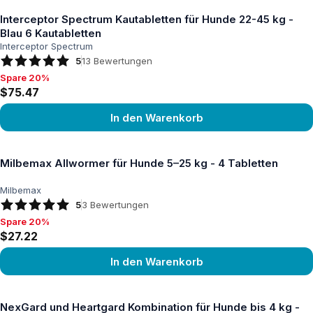
Interceptor Spectrum Kautabletten für Hunde 22-45 kg -
Blau 6 Kautabletten
Interceptor Spectrum
5
13
Bewertungen
Spare 20%
Spare 20%, $75.47
$75.47
In den Warenkorb
Produkt ansehen
Milbemax Allwormer für Hunde 5–25 kg - 4 Tabletten
Milbemax
5
3
Bewertungen
Spare 20%
Spare 20%, $27.22
$27.22
In den Warenkorb
Produkt ansehen
NexGard und Heartgard Kombination für Hunde bis 4 kg -