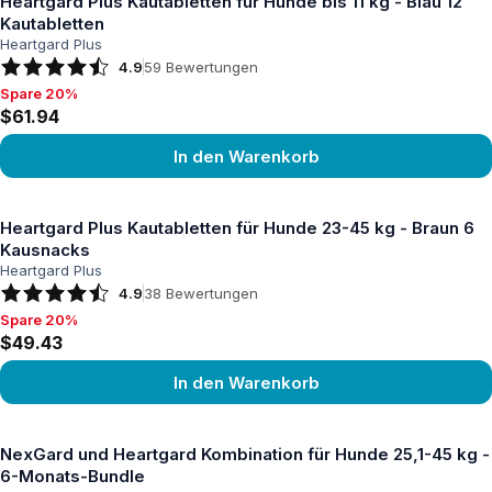
Heartgard Plus Kautabletten für Hunde bis 11 kg - Blau 12
Kautabletten
Heartgard Plus
4.9
59
Bewertungen
Spare 20%
Spare 20%, $61.94
$61.94
In den Warenkorb
Produkt ansehen
Heartgard Plus Kautabletten für Hunde 23-45 kg - Braun 6
Kausnacks
Heartgard Plus
4.9
38
Bewertungen
Spare 20%
Spare 20%, $49.43
$49.43
In den Warenkorb
Produkt ansehen
NexGard und Heartgard Kombination für Hunde 25,1-45 kg -
6-Monats-Bundle