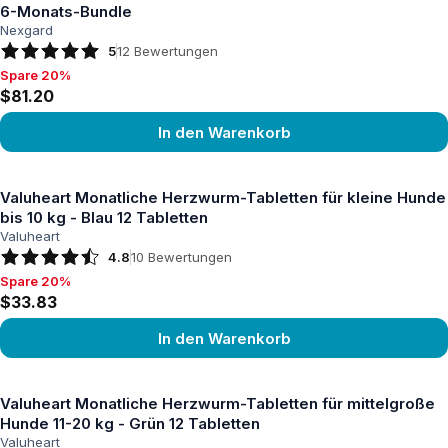
6-Monats-Bundle
Nexgard
5
12
Bewertungen
Spare 20%
Spare 20%, $81.20
$81.20
In den Warenkorb
Produkt ansehen
Valuheart Monatliche Herzwurm-Tabletten für kleine Hunde
bis 10 kg - Blau 12 Tabletten
Valuheart
4.8
10
Bewertungen
Spare 20%
Spare 20%, $33.83
$33.83
In den Warenkorb
Produkt ansehen
Valuheart Monatliche Herzwurm-Tabletten für mittelgroße
Hunde 11-20 kg - Grün 12 Tabletten
Valuheart