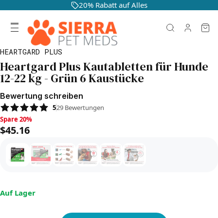
20% Rabatt auf Alles
HEARTGARD PLUS
Heartgard Plus Kautabletten für Hunde
12-22 kg - Grün 6 Kaustücke
Bewertung schreiben
5
29
Bewertungen
Spare 20%, $45.16
Spare 20%
$45.16
Auf Lager