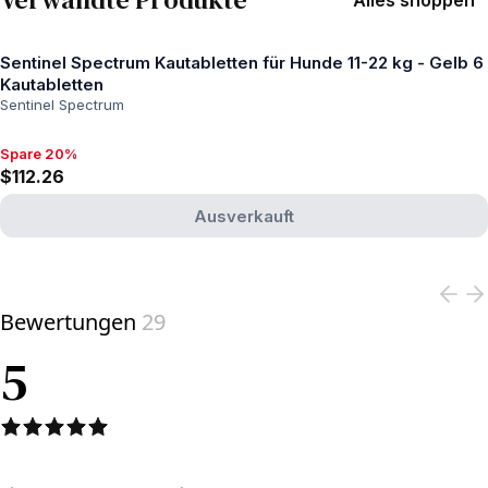
Alles shoppen
Sentinel Spectrum Kautabletten für Hunde 11-22 kg - Gelb 6
Kautabletten
Sentinel Spectrum
Spare 20%
Spare 20%, $112.26
$112.26
Ausverkauft
View product
Bewertungen
29
5