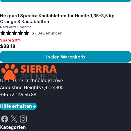
Produkt ansehen
Nexgard Spectra Kautabletten für Hunde 1,35–3,5 kg -
Orange 3 Kautabletten
NexGard Spectra
5
7
Bewertungen
Spare 20%
Spare 20%, $38.18
$38.18
In den Warenkorb
Produkt ansehen
Unit 10, 23 Technology Drive
Augustine Heights QLD 4300
+46 72 149 56 88
Hilfe erhalten
→
Kategorien