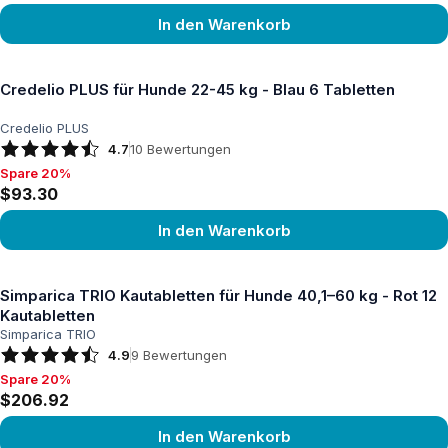
In den Warenkorb
Produkt ansehen
Credelio PLUS für Hunde 22-45 kg - Blau 6 Tabletten
Credelio PLUS
4.7
10
Bewertungen
Spare 20%
Spare 20%, $93.30
$93.30
In den Warenkorb
Produkt ansehen
Simparica TRIO Kautabletten für Hunde 40,1–60 kg - Rot 12
Kautabletten
Simparica TRIO
4.9
9
Bewertungen
Spare 20%
Spare 20%, $206.92
$206.92
In den Warenkorb