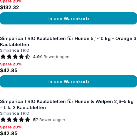
Spare 20%
Spare 20%, $132.32
$132.32
In den Warenkorb
Produkt ansehen
Simparica TRIO Kautabletten für Hunde 5,1-10 kg - Orange 3
Kautabletten
Simparica TRIO
4.9
9
Bewertungen
Spare 20%
Spare 20%, $42.85
$42.85
In den Warenkorb
Produkt ansehen
Simparica TRIO Kautabletten für Hunde & Welpen 2,6–5 kg
– Lila 3 Kautabletten
Simparica TRIO
5
7
Bewertungen
Spare 20%
Spare 20%, $42.85
$42.85