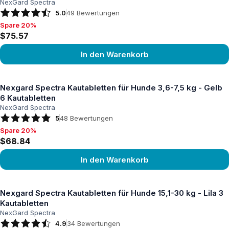
NexGard Spectra
5.0
49
Bewertungen
Spare 20%
Spare 20%, $75.57
$75.57
In den Warenkorb
Produkt ansehen
Nexgard Spectra Kautabletten für Hunde 3,6-7,5 kg - Gelb
6 Kautabletten
NexGard Spectra
5
48
Bewertungen
Spare 20%
Spare 20%, $68.84
$68.84
In den Warenkorb
Produkt ansehen
Nexgard Spectra Kautabletten für Hunde 15,1-30 kg - Lila 3
Kautabletten
NexGard Spectra
4.9
34
Bewertungen