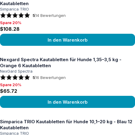
Kautabletten
Simparica TRIO
5
14
Bewertungen
Spare 20%
Spare 20%, $108.28
$108.28
In den Warenkorb
Produkt ansehen
Nexgard Spectra Kautabletten für Hunde 1,35–3,5 kg -
Orange 6 Kautabletten
NexGard Spectra
5
16
Bewertungen
Spare 20%
Spare 20%, $65.72
$65.72
In den Warenkorb
Produkt ansehen
Simparica TRIO Kautabletten für Hunde 10,1–20 kg - Blau 12
Kautabletten
Simparica TRIO