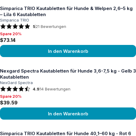
Simparica TRIO Kautabletten für Hunde & Welpen 2,6–5 kg
– Lila 6 Kautabletten
Simparica TRIO
5
21
Bewertungen
Spare 20%
Spare 20%, $73.14
$73.14
In den Warenkorb
Produkt ansehen
Nexgard Spectra Kautabletten für Hunde 3,6-7,5 kg - Gelb 3
Kautabletten
NexGard Spectra
4.9
14
Bewertungen
Spare 20%
Spare 20%, $39.59
$39.59
In den Warenkorb
Produkt ansehen
Simparica TRIO Kautabletten für Hunde 40,1–60 kg - Rot 6