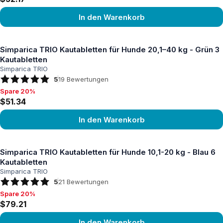
In den Warenkorb
Produkt ansehen
Simparica TRIO Kautabletten für Hunde 20,1–40 kg - Grün 3
Kautabletten
Simparica TRIO
5
19
Bewertungen
Spare 20%
Spare 20%, $51.34
$51.34
In den Warenkorb
Produkt ansehen
Simparica TRIO Kautabletten für Hunde 10,1-20 kg - Blau 6
Kautabletten
Simparica TRIO
5
21
Bewertungen
Spare 20%
Spare 20%, $79.21
$79.21
In den Warenkorb