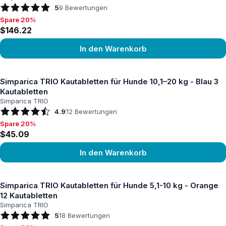
5
9
Bewertungen
Spare 20%
Spare 20%, $146.22
$146.22
In den Warenkorb
Produkt ansehen
Simparica TRIO Kautabletten für Hunde 10,1–20 kg - Blau 3
Kautabletten
Simparica TRIO
4.9
12
Bewertungen
Spare 20%
Spare 20%, $45.09
$45.09
In den Warenkorb
Produkt ansehen
Simparica TRIO Kautabletten für Hunde 5,1-10 kg - Orange
12 Kautabletten
Simparica TRIO
5
18
Bewertungen