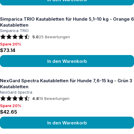
Produkt ansehen
Simparica TRIO Kautabletten für Hunde 5,1–10 kg - Orange 6
Kautabletten
Simparica TRIO
5.0
25
Bewertungen
Spare 20%
Spare 20%, $73.14
$73.14
In den Warenkorb
Produkt ansehen
NexGard Spectra Kautabletten für Hunde 7,6-15 kg - Grün 3
Kautabletten
NexGard Spectra
4.8
19
Bewertungen
Spare 20%
Spare 20%, $42.65
$42.65
In den Warenkorb
Produkt ansehen