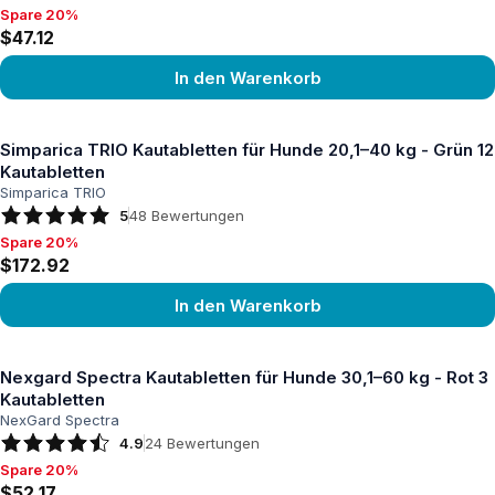
Spare 20%
Spare 20%, $47.12
$47.12
In den Warenkorb
Produkt ansehen
Simparica TRIO Kautabletten für Hunde 20,1–40 kg - Grün 12
Kautabletten
Simparica TRIO
5
48
Bewertungen
Spare 20%
Spare 20%, $172.92
$172.92
In den Warenkorb
Produkt ansehen
Nexgard Spectra Kautabletten für Hunde 30,1–60 kg - Rot 3
Kautabletten
NexGard Spectra
4.9
24
Bewertungen
Spare 20%
Spare 20%, $52.17
$52.17