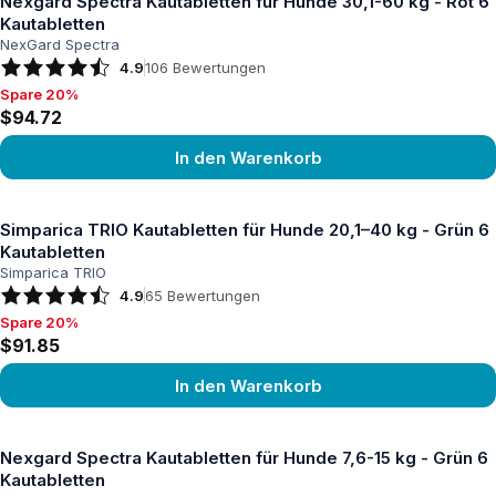
Nexgard Spectra Kautabletten für Hunde 30,1-60 kg - Rot 6
Kautabletten
NexGard Spectra
4.9
106
Bewertungen
Spare 20%
Spare 20%, $94.72
$94.72
In den Warenkorb
Produkt ansehen
Simparica TRIO Kautabletten für Hunde 20,1–40 kg - Grün 6
Kautabletten
Simparica TRIO
4.9
65
Bewertungen
Spare 20%
Spare 20%, $91.85
$91.85
In den Warenkorb
Produkt ansehen
Nexgard Spectra Kautabletten für Hunde 7,6-15 kg - Grün 6
Kautabletten