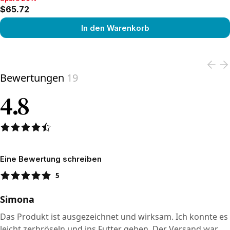
Spare 20%, $65.72
$65.72
In den Warenkorb
View product
Bewertungen
19
4.8
Eine Bewertung schreiben
5
Simona
Das Produkt ist ausgezeichnet und wirksam. Ich konnte es
leicht zerbröseln und ins Futter geben. Der Versand war