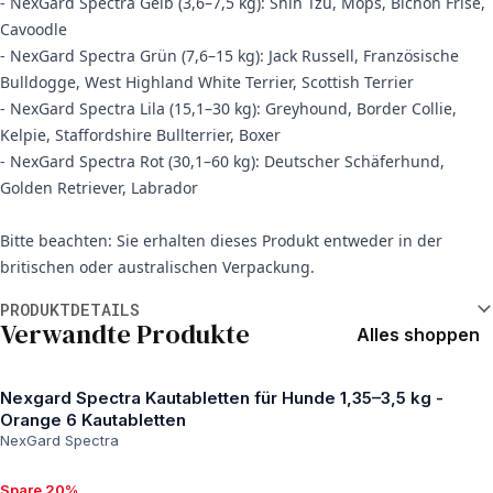
- NexGard Spectra Gelb (3,6–7,5 kg): Shih Tzu, Mops, Bichon Frisé,
Cavoodle
- NexGard Spectra Grün (7,6–15 kg): Jack Russell, Französische
Bulldogge, West Highland White Terrier, Scottish Terrier
- NexGard Spectra Lila (15,1–30 kg): Greyhound, Border Collie,
Kelpie, Staffordshire Bullterrier, Boxer
- NexGard Spectra Rot (30,1–60 kg): Deutscher Schäferhund,
Golden Retriever, Labrador
Bitte beachten: Sie erhalten dieses Produkt entweder in der
britischen oder australischen Verpackung.
Weitere Informationen
PRODUKTDETAILS
Verwandte Produkte
Alles shoppen
Nexgard Spectra Kautabletten für Hunde 1,35–3,5 kg -
Orange 6 Kautabletten
NexGard Spectra
Spare 20%