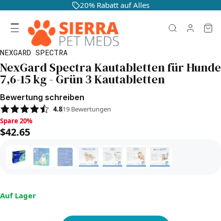
20% Rabatt auf Alles
NEXGARD SPECTRA
NexGard Spectra Kautabletten für Hunde
7,6-15 kg - Grün 3 Kautabletten
Bewertung schreiben
4.8
19
Bewertungen
Spare 20%, $42.65
Spare 20%
$42.65
Auf Lager