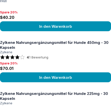
PAW
Spare 20%
Spare 20%, $40.20
$40.20
In den Warenkorb
Produkt ansehen
Zylkene Nahrungsergänzungsmittel für Hunde 450mg - 30
Kapseln
Zylkene
4
1
Bewertung
Spare 20%
Spare 20%, $70.01
$70.01
In den Warenkorb
Produkt ansehen
Zylkene Nahrungsergänzungsmittel für Hunde 225mg - 30
Kapseln
Zylkene