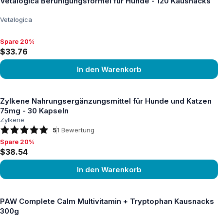
Vetalogica Beruhigungsformel für Hunde - 120 Kausnacks
Vetalogica
Spare 20%
Spare 20%, $33.76
$33.76
In den Warenkorb
Produkt ansehen
Zylkene Nahrungsergänzungsmittel für Hunde und Katzen
75mg - 30 Kapseln
Zylkene
5
1
Bewertung
Spare 20%
Spare 20%, $38.54
$38.54
In den Warenkorb
Produkt ansehen
PAW Complete Calm Multivitamin + Tryptophan Kausnacks
300g