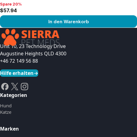
Spare 20%
Spare 20%, $57.94
$57.94
In den Warenkorb
Produkt ansehen
Unit 10, 23 Technology Drive
Augustine Heights QLD 4300
+46 72 149 56 88
Hilfe erhalten
→
Kategorien
Hund
Katze
Marken