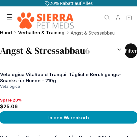
20% Rabatt auf Alles
Hund
Verhalten & Training
Angst & Stressabbau
SORTIEREN
Angst & Stressabbau
6
Filter
Vetalogica VitaRapid Tranquil Tägliche Beruhigungs-
Snacks für Hunde - 210g
Vetalogica
Spare 20%
Spare 20%, $25.06
$25.06
In den Warenkorb
Produkt ansehen