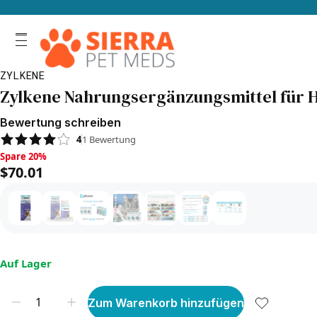
ZYLKENE
Zylkene Nahrungsergänzungsmittel für 
Bewertung schreiben
4
1
Bewertung
Spare 20%, $70.01
Spare 20%
$70.01
Auf Lager
Zum Warenkorb hinzufügen