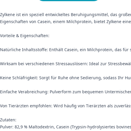
Zylkene ist ein speziell entwickeltes Beruhigungsmittel, das gro
Eigenschaften von Casein, einem Milchprotein, bietet Zylkene eine
Vorteile & Eigenschaften:
Natürliche Inhaltsstoffe: Enthält Casein, ein Milchprotein, das f
Wirksam bei verschiedenen Stressauslösern: Ideal zur Stressbew
Keine Schläfrigkeit: Sorgt für Ruhe ohne Sedierung, sodass Ihr H
Einfache Verabreichung: Pulverform zum bequemen Untermischen 
Von Tierärzten empfohlen: Wird häufig von Tierärzten als zuverlä
Zutaten:
Pulver: 82,9 % Maltodextrin, Casein (Trypsin-hydrolysiertes bovin