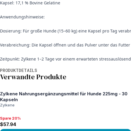
Kapsel: 17,1 % Bovine Gelatine
Anwendungshinweise:
Dosierung: Für große Hunde (15–60 kg) eine Kapsel pro Tag verab
Verabreichung: Die Kapsel öffnen und das Pulver unter das Futte
Zeitpunkt: Zylkene 1–2 Tage vor einem erwarteten stressauslös
Weitere Informationen
PRODUKTDETAILS
Verwandte Produkte
Zylkene Nahrungsergänzungsmittel für Hunde 225mg - 30
Kapseln
Zylkene
Spare 20%
Spare 20%, $57.94
$57.94