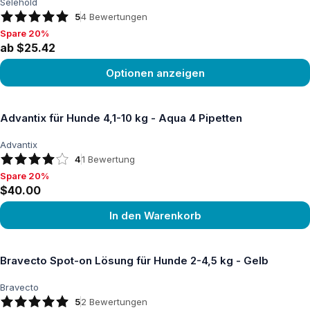
Selehold
5
4
Bewertungen
Spare 20%
Spare 20%, ab $25.42
ab $25.42
Optionen anzeigen
Produkt ansehen
Advantix für Hunde 4,1-10 kg - Aqua 4 Pipetten
Advantix
4
1
Bewertung
Spare 20%
Spare 20%, $40.00
$40.00
In den Warenkorb
Produkt ansehen
Bravecto Spot-on Lösung für Hunde 2-4,5 kg - Gelb
Bravecto
5
2
Bewertungen