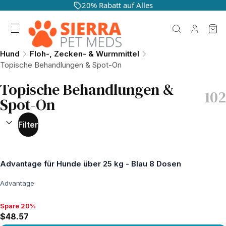
20% Rabatt auf Alles
Hund
Floh-, Zecken- & Wurmmittel
Topische Behandlungen & Spot-On
Topische Behandlungen &
102
Spot-On
SORTIEREN NACH:
(
optional
)
Filter
Advantage für Hunde über 25 kg - Blau 8 Dosen
Advantage
Spare 20%
Spare 20%, $48.57
$48.57