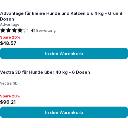
Produkt ansehen
Advantage für kleine Hunde und Katzen bis 4 kg - Grün 8
Dosen
Advantage
4
1
Bewertung
Spare 20%
Spare 20%, $48.57
$48.57
In den Warenkorb
Produkt ansehen
Vectra 3D für Hunde über 40 kg - 6 Dosen
Vectra 3D
Spare 20%
Spare 20%, $96.21
$96.21
In den Warenkorb
Produkt ansehen