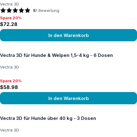
Vectra 3D
5
1
Bewertung
Spare 20%
Spare 20%, $72.28
$72.28
In den Warenkorb
Produkt ansehen
Vectra 3D für Hunde & Welpen 1,5-4 kg - 6 Dosen
Vectra 3D
Spare 20%
Spare 20%, $58.98
$58.98
In den Warenkorb
Produkt ansehen
Vectra 3D für Hunde über 40 kg - 3 Dosen
Vectra 3D