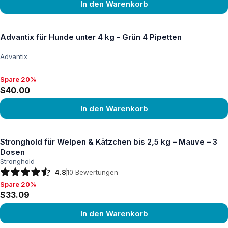
In den Warenkorb
Produkt ansehen
Advantix für Hunde unter 4 kg - Grün 4 Pipetten
Advantix
Spare 20%
Spare 20%, $40.00
$40.00
In den Warenkorb
Produkt ansehen
Stronghold für Welpen & Kätzchen bis 2,5 kg – Mauve – 3
Dosen
Stronghold
4.8
10
Bewertungen
Spare 20%
Spare 20%, $33.09
$33.09
In den Warenkorb