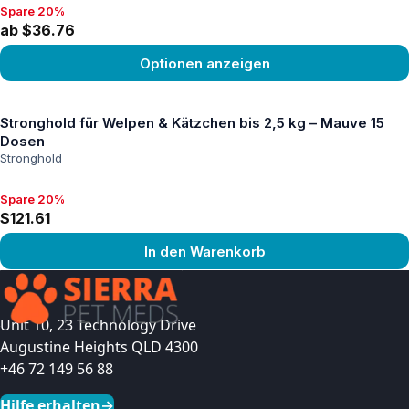
Spare 20%
Spare 20%, ab $36.76
ab $36.76
Optionen anzeigen
Produkt ansehen
Stronghold für Welpen & Kätzchen bis 2,5 kg – Mauve 15
Dosen
Stronghold
Spare 20%
Spare 20%, $121.61
$121.61
In den Warenkorb
Produkt ansehen
Unit 10, 23 Technology Drive
Augustine Heights QLD 4300
+46 72 149 56 88
Hilfe erhalten
→