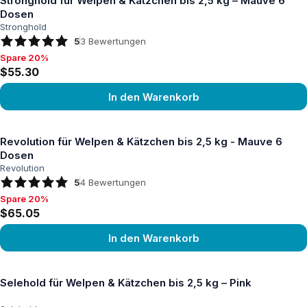
Stronghold für Welpen & Kätzchen bis 2,5 kg – Mauve 6
Dosen
Stronghold
5
3
Bewertungen
Spare 20%
Spare 20%, $55.30
$55.30
In den Warenkorb
Produkt ansehen
Revolution für Welpen & Kätzchen bis 2,5 kg - Mauve 6
Dosen
Revolution
5
4
Bewertungen
Spare 20%
Spare 20%, $65.05
$65.05
In den Warenkorb
Produkt ansehen
Selehold für Welpen & Kätzchen bis 2,5 kg – Pink