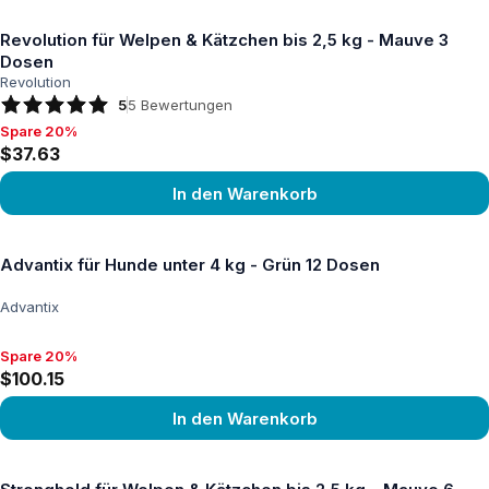
Produkt ansehen
Revolution für Welpen & Kätzchen bis 2,5 kg - Mauve 3
Dosen
Revolution
5
5
Bewertungen
Spare 20%
Spare 20%, $37.63
$37.63
In den Warenkorb
Produkt ansehen
Advantix für Hunde unter 4 kg - Grün 12 Dosen
Advantix
Spare 20%
Spare 20%, $100.15
$100.15
In den Warenkorb
Produkt ansehen