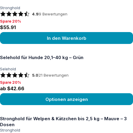
Stronghold
4.9
9
Bewertungen
Spare 20%
Spare 20%, $55.91
$55.91
In den Warenkorb
Produkt ansehen
Selehold für Hunde 20,1–40 kg – Grün
Selehold
5.0
21
Bewertungen
Spare 20%
Spare 20%, ab $42.66
ab $42.66
Optionen anzeigen
Produkt ansehen
Stronghold für Welpen & Kätzchen bis 2,5 kg – Mauve – 3
Dosen
Stronghold