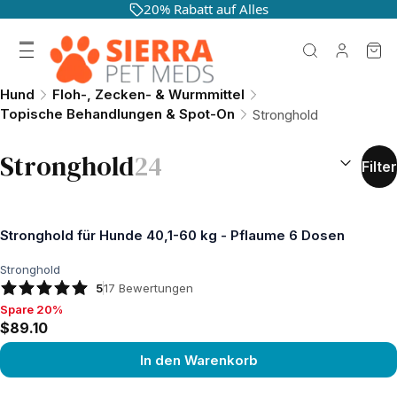
20% Rabatt auf Alles
Hund
Floh-, Zecken- & Wurmmittel
Topische Behandlungen & Spot-On
Stronghold
SORTIEREN
Stronghold
24
Filter
Stronghold für Hunde 40,1-60 kg - Pflaume 6 Dosen
Stronghold
5
17
Bewertungen
Spare 20%
Spare 20%, $89.10
$89.10
In den Warenkorb
Produkt ansehen