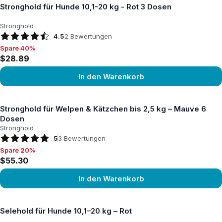
Stronghold für Hunde 10,1-20 kg - Rot 3 Dosen
Stronghold
4.5
2
Bewertungen
Spare 40%
Spare 40%, $28.89
$28.89
In den Warenkorb
Produkt ansehen
Stronghold für Welpen & Kätzchen bis 2,5 kg – Mauve 6
Dosen
Stronghold
5
3
Bewertungen
Spare 20%
Spare 20%, $55.30
$55.30
In den Warenkorb
Produkt ansehen
Selehold für Hunde 10,1–20 kg – Rot