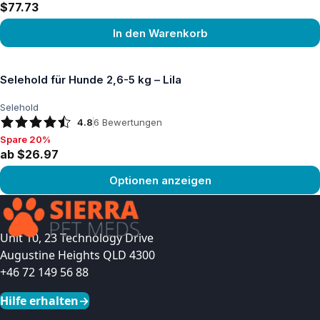
$77.73
In den Warenkorb
Produkt ansehen
Selehold für Hunde 2,6-5 kg – Lila
Selehold
4.8
6
Bewertungen
Spare 20%
Spare 20%, ab $26.97
ab $26.97
Optionen anzeigen
Produkt ansehen
Unit 10, 23 Technology Drive
Augustine Heights QLD 4300
+46 72 149 56 88
Hilfe erhalten
→