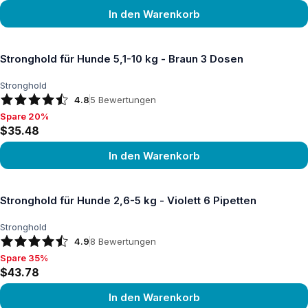
In den Warenkorb
Produkt ansehen
Stronghold für Hunde 5,1-10 kg - Braun 3 Dosen
Stronghold
4.8
5
Bewertungen
Spare 20%
Spare 20%, $35.48
$35.48
In den Warenkorb
Produkt ansehen
Stronghold für Hunde 2,6-5 kg - Violett 6 Pipetten
Stronghold
4.9
8
Bewertungen
Spare 35%
Spare 35%, $43.78
$43.78
In den Warenkorb