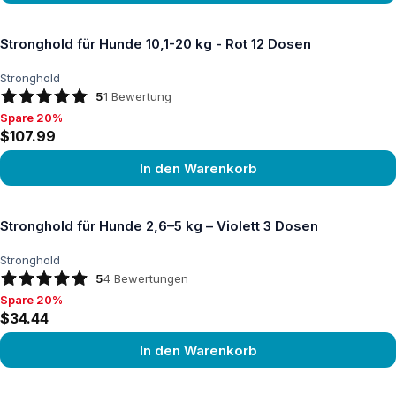
Produkt ansehen
Stronghold für Hunde 10,1-20 kg - Rot 12 Dosen
Stronghold
5
1
Bewertung
Spare 20%
Spare 20%, $107.99
$107.99
In den Warenkorb
Produkt ansehen
Stronghold für Hunde 2,6–5 kg – Violett 3 Dosen
Stronghold
5
4
Bewertungen
Spare 20%
Spare 20%, $34.44
$34.44
In den Warenkorb
Produkt ansehen