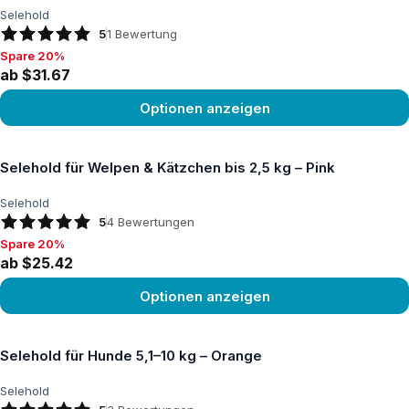
Selehold
5
1
Bewertung
Spare 20%
Spare 20%, ab $31.67
ab $31.67
Optionen anzeigen
Produkt ansehen
Selehold für Welpen & Kätzchen bis 2,5 kg – Pink
Selehold
5
4
Bewertungen
Spare 20%
Spare 20%, ab $25.42
ab $25.42
Optionen anzeigen
Produkt ansehen
Selehold für Hunde 5,1–10 kg – Orange
Selehold