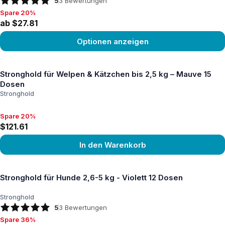
5
3
Bewertungen
Spare 20%
Spare 20%, ab $27.81
ab $27.81
Optionen anzeigen
Produkt ansehen
Stronghold für Welpen & Kätzchen bis 2,5 kg – Mauve 15
Dosen
Stronghold
Spare 20%
Spare 20%, $121.61
$121.61
In den Warenkorb
Produkt ansehen
Stronghold für Hunde 2,6-5 kg - Violett 12 Dosen
Stronghold
5
3
Bewertungen
Spare 36%
Spare 36%, $77.73