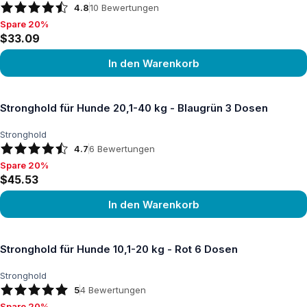
4.8
10
Bewertungen
Spare 20%
Spare 20%, $33.09
$33.09
In den Warenkorb
Produkt ansehen
Stronghold für Hunde 20,1-40 kg - Blaugrün 3 Dosen
Stronghold
4.7
6
Bewertungen
Spare 20%
Spare 20%, $45.53
$45.53
In den Warenkorb
Produkt ansehen
Stronghold für Hunde 10,1-20 kg - Rot 6 Dosen
Stronghold
5
4
Bewertungen
Spare 20%