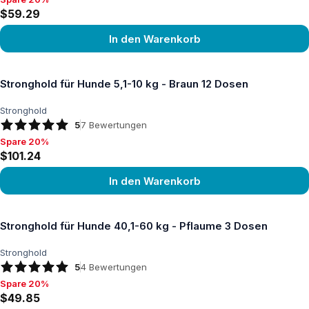
Spare 20%, $59.29
$59.29
In den Warenkorb
Produkt ansehen
Stronghold für Hunde 5,1-10 kg - Braun 12 Dosen
Stronghold
5
7
Bewertungen
Spare 20%
Spare 20%, $101.24
$101.24
In den Warenkorb
Produkt ansehen
Stronghold für Hunde 40,1-60 kg - Pflaume 3 Dosen
Stronghold
5
4
Bewertungen
Spare 20%
Spare 20%, $49.85
$49.85