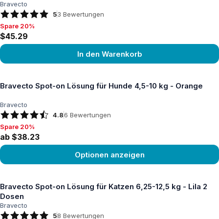
Bravecto
5
3
Bewertungen
Spare 20%
Spare 20%, $45.29
$45.29
In den Warenkorb
Produkt ansehen
Bravecto Spot-on Lösung für Hunde 4,5-10 kg - Orange
Bravecto
4.8
6
Bewertungen
Spare 20%
Spare 20%, ab $38.23
ab $38.23
Optionen anzeigen
Produkt ansehen
Bravecto Spot-on Lösung für Katzen 6,25-12,5 kg - Lila 2
Dosen
Bravecto
5
8
Bewertungen