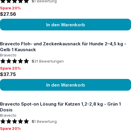
5
1
Bewertung
Spare 20%
Spare 20%, $27.56
$27.56
In den Warenkorb
Produkt ansehen
Bravecto Floh- und Zeckenkausnack für Hunde 2–4,5 kg -
Gelb 1 Kausnack
Bravecto
5
31
Bewertungen
Spare 20%
Spare 20%, $37.75
$37.75
In den Warenkorb
Produkt ansehen
Bravecto Spot-on Lösung für Katzen 1,2-2,8 kg - Grün 1
Dosis
Bravecto
5
1
Bewertung
Spare 20%
Spare 20%, $37.29