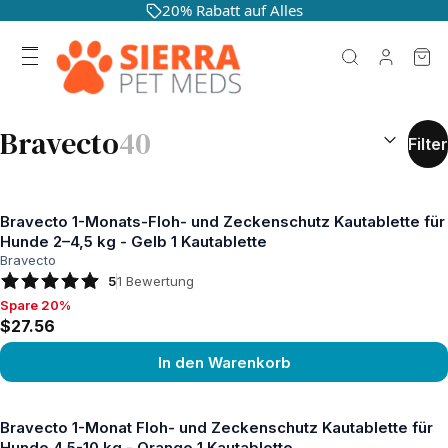
20% Rabatt auf Alles
SUCHERGEB
Bravecto
40
Filter
Bravecto 1-Monats-Floh- und Zeckenschutz Kautablette für
Hunde 2–4,5 kg - Gelb 1 Kautablette
Bravecto
5
1
Bewertung
Spare 20%
Spare 20%, $27.56
$27.56
In den Warenkorb
Produkt ansehen
Bravecto 1-Monat Floh- und Zeckenschutz Kautablette für
Hunde 4,5-10 kg - Orange 1 Kautablette