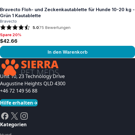
Bravecto Floh- und Zeckenkautablette für Hunde 10-20 kg -
Grün 1 Kautablette
Bravecto
5.0
75
Bewertungen
Spare 20%
Spare 20%, $42.66
$42.66
In den Warenkorb
Produkt ansehen
Unit 10, 23 Technology Drive
Augustine Heights QLD 4300
+46 72 149 56 88
Hilfe erhalten
→
Kategorien
Hund