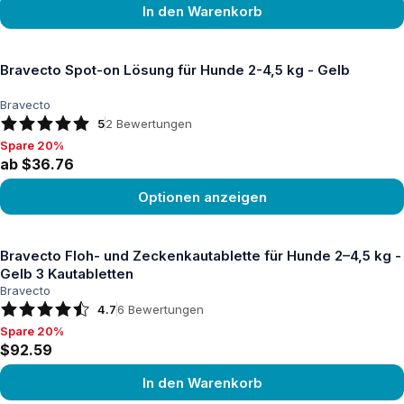
In den Warenkorb
Produkt ansehen
Bravecto Spot-on Lösung für Hunde 2-4,5 kg - Gelb
Bravecto
5
2
Bewertungen
Spare 20%
Spare 20%, ab $36.76
ab $36.76
Optionen anzeigen
Produkt ansehen
Bravecto Floh- und Zeckenkautablette für Hunde 2–4,5 kg -
Gelb 3 Kautabletten
Bravecto
4.7
6
Bewertungen
Spare 20%
Spare 20%, $92.59
$92.59
In den Warenkorb