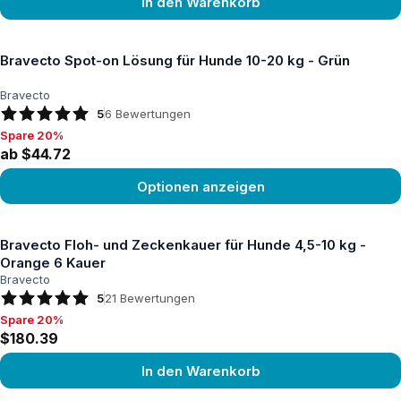
In den Warenkorb
Produkt ansehen
Bravecto Spot-on Lösung für Hunde 10-20 kg - Grün
Bravecto
5
6
Bewertungen
Spare 20%
Spare 20%, ab $44.72
ab $44.72
Optionen anzeigen
Produkt ansehen
Bravecto Floh- und Zeckenkauer für Hunde 4,5-10 kg -
Orange 6 Kauer
Bravecto
5
21
Bewertungen
Spare 20%
Spare 20%, $180.39
$180.39
In den Warenkorb
Produkt ansehen