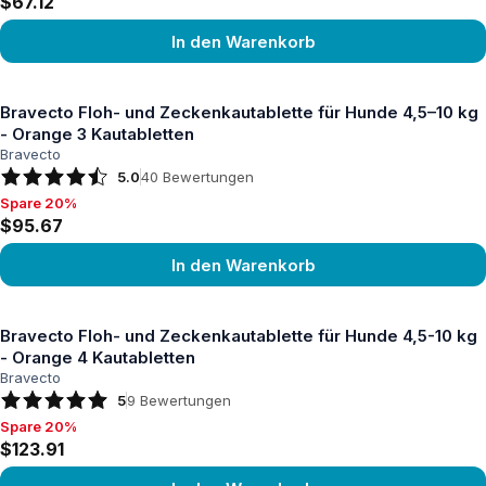
$67.12
In den Warenkorb
Produkt ansehen
Bravecto Floh- und Zeckenkautablette für Hunde 4,5–10 kg
- Orange 3 Kautabletten
Bravecto
5.0
40
Bewertungen
Spare 20%
Spare 20%, $95.67
$95.67
In den Warenkorb
Produkt ansehen
Bravecto Floh- und Zeckenkautablette für Hunde 4,5-10 kg
- Orange 4 Kautabletten
Bravecto
5
9
Bewertungen
Spare 20%
Spare 20%, $123.91
$123.91