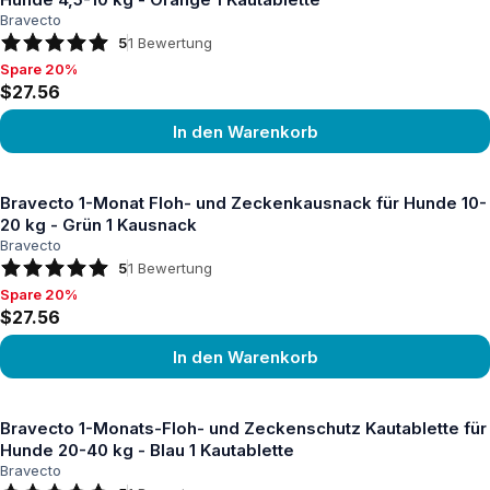
Bravecto
5
1
Bewertung
Spare 20%
Spare 20%, $27.56
$27.56
In den Warenkorb
Produkt ansehen
Bravecto 1-Monat Floh- und Zeckenkausnack für Hunde 10-
20 kg - Grün 1 Kausnack
Bravecto
5
1
Bewertung
Spare 20%
Spare 20%, $27.56
$27.56
In den Warenkorb
Produkt ansehen
Bravecto 1-Monats-Floh- und Zeckenschutz Kautablette für
Hunde 20-40 kg - Blau 1 Kautablette
Bravecto