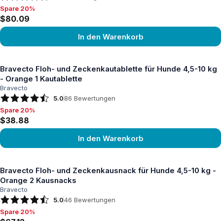
Spare 20%
Spare 20%, $80.09
$80.09
In den Warenkorb
Produkt ansehen
Bravecto Floh- und Zeckenkautablette für Hunde 4,5-10 kg
- Orange 1 Kautablette
Bravecto
5.0
86
Bewertungen
Spare 20%
Spare 20%, $38.88
$38.88
In den Warenkorb
Produkt ansehen
Bravecto Floh- und Zeckenkausnack für Hunde 4,5-10 kg -
Orange 2 Kausnacks
Bravecto
5.0
46
Bewertungen
Spare 20%
Spare 20%, $67.12