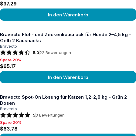
$37.29
In den Warenkorb
Produkt ansehen
Bravecto Floh- und Zeckenkausnack für Hunde 2–4,5 kg -
Gelb 2 Kausnacks
Bravecto
5.0
22
Bewertungen
Spare 20%
Spare 20%, $65.17
$65.17
In den Warenkorb
Produkt ansehen
Bravecto Spot-On Lösung für Katzen 1,2-2,8 kg - Grün 2
Dosen
Bravecto
5
3
Bewertungen
Spare 20%
Spare 20%, $63.78
$63.78