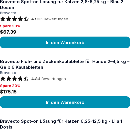
Bravecto Spot-on Lösung für Katzen 2,8-6,25 kg - Blau 2
Dosen
Bravecto
4.9
35
Bewertungen
Spare 20%
Spare 20%, $67.39
$67.39
In den Warenkorb
Produkt ansehen
Bravecto Floh- und Zeckenkautablette für Hunde 2–4,5 kg –
Gelb 6 Kautabletten
Bravecto
4.8
4
Bewertungen
Spare 20%
Spare 20%, $175.15
$175.15
In den Warenkorb
Produkt ansehen
Bravecto Spot-on Lösung für Katzen 6,25-12,5 kg - Lila 1
Dosis