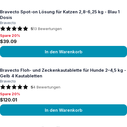
Produkt ansehen
Bravecto Spot-on Lösung für Katzen 2,8-6,25 kg - Blau 1
Dosis
Bravecto
5
13
Bewertungen
Spare 20%
Spare 20%, $39.09
$39.09
In den Warenkorb
Produkt ansehen
Bravecto Floh- und Zeckenkautablette für Hunde 2–4,5 kg -
Gelb 4 Kautabletten
Bravecto
5
4
Bewertungen
Spare 20%
Spare 20%, $120.01
$120.01
In den Warenkorb
Produkt ansehen