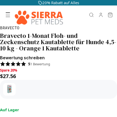
20% Rabatt auf Alles
BRAVECTO
Bravecto 1-Monat Floh- und
Zeckenschutz Kautablette für Hunde 4,5-
10 kg - Orange 1 Kautablette
Bewertung schreiben
5
1
Bewertung
Spare 20%, $27.56
Spare 20%
$27.56
Auf Lager