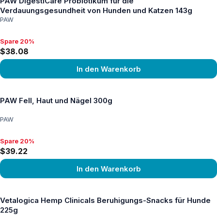
PAW DigestiCare Probiotikum für die
Verdauungsgesundheit von Hunden und Katzen 143g
PAW
Spare 20%
Spare 20%, $38.08
$38.08
In den Warenkorb
Produkt ansehen
PAW Fell, Haut und Nägel 300g
PAW
Spare 20%
Spare 20%, $39.22
$39.22
In den Warenkorb
Produkt ansehen
Vetalogica Hemp Clinicals Beruhigungs-Snacks für Hunde
225g