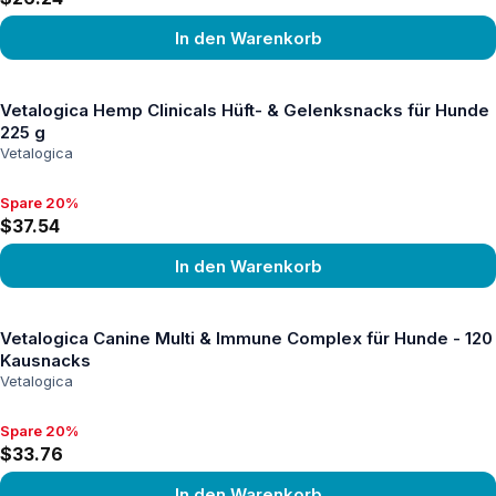
In den Warenkorb
Produkt ansehen
Vetalogica Hemp Clinicals Hüft- & Gelenksnacks für Hunde
225 g
Vetalogica
Spare 20%
Spare 20%, $37.54
$37.54
In den Warenkorb
Produkt ansehen
Vetalogica Canine Multi & Immune Complex für Hunde - 120
Kausnacks
Vetalogica
Spare 20%
Spare 20%, $33.76
$33.76
In den Warenkorb