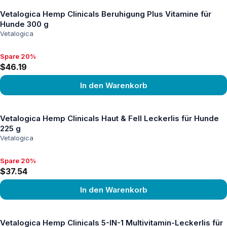
Vetalogica Hemp Clinicals Beruhigung Plus Vitamine für
Hunde 300 g
Vetalogica
Spare 20%
Spare 20%, $46.19
$46.19
In den Warenkorb
Produkt ansehen
Vetalogica Hemp Clinicals Haut & Fell Leckerlis für Hunde
225 g
Vetalogica
Spare 20%
Spare 20%, $37.54
$37.54
In den Warenkorb
Produkt ansehen
Vetalogica Hemp Clinicals 5-IN-1 Multivitamin-Leckerlis für