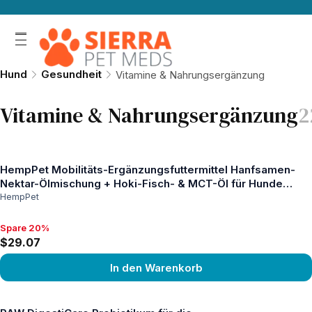
Hund
Gesundheit
Vitamine & Nahrungsergänzung
Vitamine & Nahrungsergänzung
2
HempPet Mobilitäts-Ergänzungsfuttermittel Hanfsamen-
Nektar-Ölmischung + Hoki-Fisch- & MCT-Öl für Hunde
100ml
HempPet
Spare 20%
Spare 20%, $29.07
$29.07
In den Warenkorb
Produkt ansehen