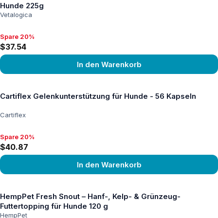
Hunde 225g
Vetalogica
Spare 20%
Spare 20%, $37.54
$37.54
In den Warenkorb
Produkt ansehen
Cartiflex Gelenkunterstützung für Hunde - 56 Kapseln
Cartiflex
Spare 20%
Spare 20%, $40.87
$40.87
In den Warenkorb
Produkt ansehen
HempPet Fresh Snout – Hanf-, Kelp- & Grünzeug-
Futtertopping für Hunde 120 g
HempPet