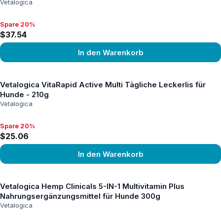
Vetalogica
Spare 20%
Spare 20%, $37.54
$37.54
In den Warenkorb
Produkt ansehen
Vetalogica VitaRapid Active Multi Tägliche Leckerlis für
Hunde - 210g
Vetalogica
Spare 20%
Spare 20%, $25.06
$25.06
In den Warenkorb
Produkt ansehen
Vetalogica Hemp Clinicals 5-IN-1 Multivitamin Plus
Nahrungsergänzungsmittel für Hunde 300g
Vetalogica