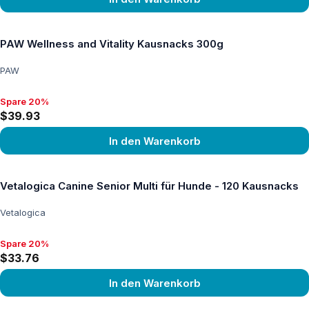
Produkt ansehen
PAW Wellness and Vitality Kausnacks 300g
PAW
Spare 20%
Spare 20%, $39.93
$39.93
In den Warenkorb
Produkt ansehen
Vetalogica Canine Senior Multi für Hunde - 120 Kausnacks
Vetalogica
Spare 20%
Spare 20%, $33.76
$33.76
In den Warenkorb
Produkt ansehen