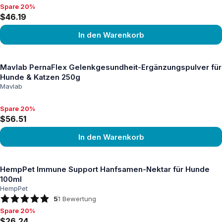
Spare 20%
Spare 20%, $46.19
$46.19
In den Warenkorb
Produkt ansehen
Mavlab PernaFlex Gelenkgesundheit-Ergänzungspulver für
Hunde & Katzen 250g
Mavlab
Spare 20%
Spare 20%, $56.51
$56.51
In den Warenkorb
Produkt ansehen
HempPet Immune Support Hanfsamen-Nektar für Hunde
100ml
HempPet
5
1
Bewertung
Spare 20%
Spare 20%, $26.24
$26.24