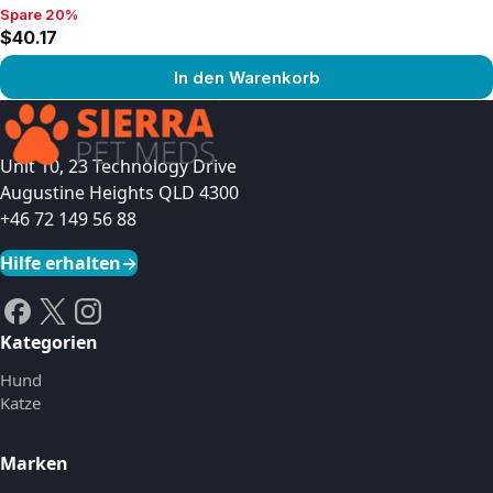
Spare 20%
Spare 20%, $40.17
$40.17
In den Warenkorb
Produkt ansehen
Unit 10, 23 Technology Drive
Augustine Heights QLD 4300
+46 72 149 56 88
Hilfe erhalten
→
Kategorien
Hund
Katze
Marken