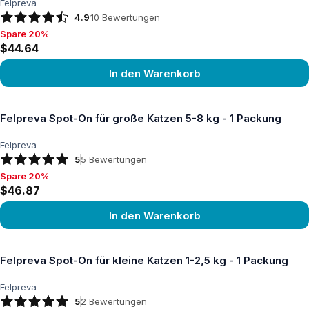
Felpreva
4.9
10
Bewertungen
Spare 20%
Spare 20%, $44.64
$44.64
In den Warenkorb
Produkt ansehen
Felpreva Spot-On für große Katzen 5-8 kg - 1 Packung
Felpreva
5
5
Bewertungen
Spare 20%
Spare 20%, $46.87
$46.87
In den Warenkorb
Produkt ansehen
Felpreva Spot-On für kleine Katzen 1-2,5 kg - 1 Packung
Felpreva
5
2
Bewertungen