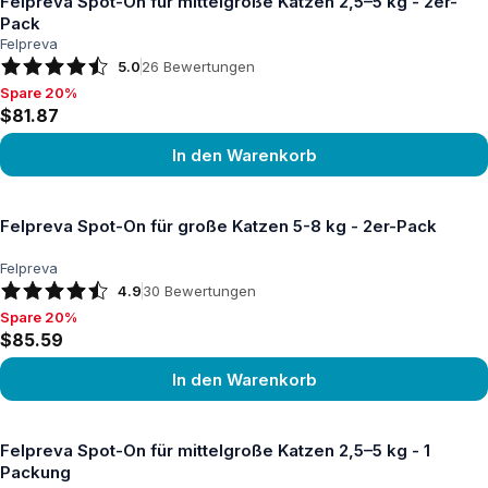
Felpreva Spot-On für mittelgroße Katzen 2,5–5 kg - 2er-
Pack
Felpreva
5.0
26
Bewertungen
Spare 20%
Spare 20%, $81.87
$81.87
In den Warenkorb
Produkt ansehen
Felpreva Spot-On für große Katzen 5-8 kg - 2er-Pack
Felpreva
4.9
30
Bewertungen
Spare 20%
Spare 20%, $85.59
$85.59
In den Warenkorb
Produkt ansehen
Felpreva Spot-On für mittelgroße Katzen 2,5–5 kg - 1
Packung