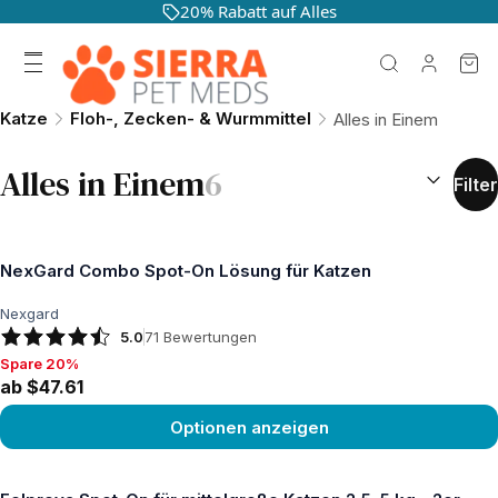
20% Rabatt auf Alles
Katze
Floh-, Zecken- & Wurmmittel
Alles in Einem
SORTIEREN
Alles in Einem
6
Filter
NexGard Combo Spot-On Lösung für Katzen
Nexgard
5.0
71
Bewertungen
Spare 20%
Spare 20%, ab $47.61
ab $47.61
Optionen anzeigen
Produkt ansehen