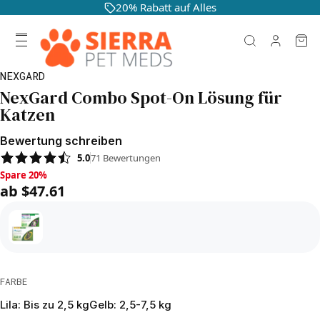
20% Rabatt auf Alles
NEXGARD
NexGard Combo Spot-On Lösung für
Katzen
Bewertung schreiben
5.0
71
Bewertungen
Spare 20%, ab $47.61
Spare 20%
ab $47.61
FARBE
Lila: Bis zu 2,5 kg
Gelb: 2,5-7,5 kg