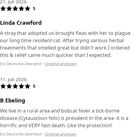
21. Juli 2026
5
Linda Crawford
A stray that adopted us brought fleas with her to plague
our long time resident cat. After trying various herbal
treatments that smelled great but didn't work I ordered
this & relief came much quicker than I expected.
Ins Deutsche übersetzt
·
Original anzeigen
11. Juli 2026
5
B Ebeling
We live in a rural area and bobcat fever a tick-borne
disease (Cytauxzoon felis) is prevalent in the area- it is a
horrific and VERY fast death. Like the protection!
Ins Deutsche übersetzt
·
Original anzeigen