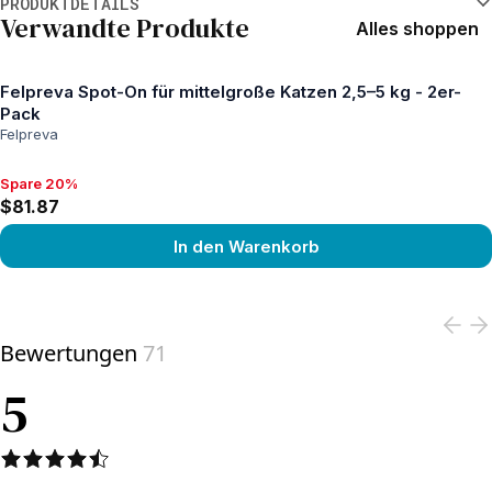
PRODUKTDETAILS
Verwandte Produkte
Alles shoppen
Felpreva Spot-On für mittelgroße Katzen 2,5–5 kg - 2er-
Pack
Felpreva
Spare 20%
Spare 20%, $81.87
$81.87
In den Warenkorb
View product
Bewertungen
71
5