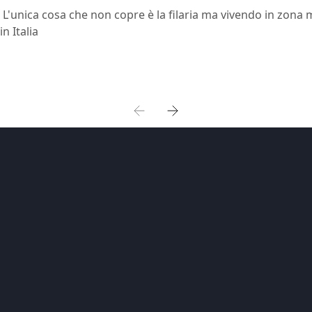
 L'unica cosa che non copre è la filaria ma vivendo in zona
 Italia