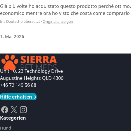
Già più volte ho acquistato questo prodotto perché ottimo.
economico mentre ora ho visto che costa come comprarlo in
Ins Deutsche übersetzt
·
Original anzeigen
1. Mai 2026
Unit 10, 23 Technology Drive
Augustine Heights QLD 4300
+46 72 149 56 88
Hilfe erhalten
→
Kategorien
Hund