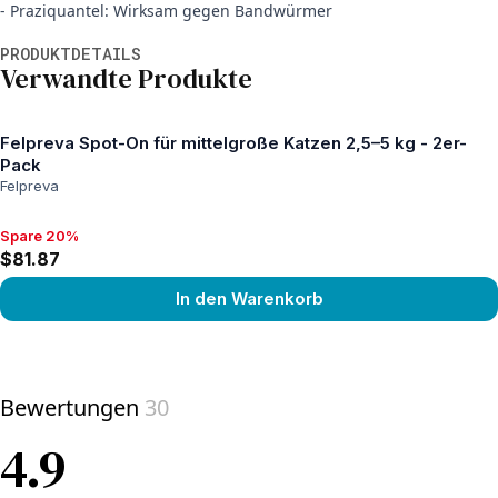
- Praziquantel: Wirksam gegen Bandwürmer
Weitere Informationen
PRODUKTDETAILS
Verwandte Produkte
Felpreva Spot-On für mittelgroße Katzen 2,5–5 kg - 2er-
Pack
Felpreva
Spare 20%
Spare 20%, $81.87
$81.87
In den Warenkorb
View product
Bewertungen
30
4.9