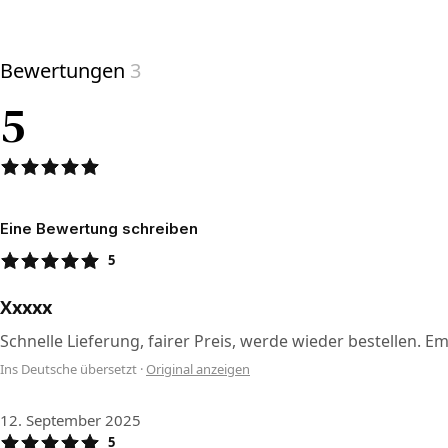
View product
Bewertungen
3
5
Eine Bewertung schreiben
5
Xxxxx
Schnelle Lieferung, fairer Preis, werde wieder bestellen. E
Ins Deutsche übersetzt
·
Original anzeigen
12. September 2025
5