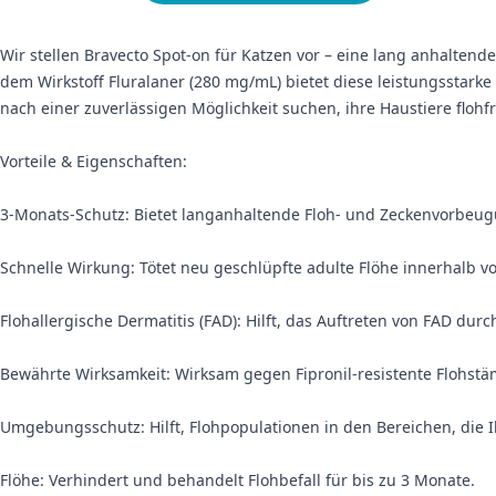
Wir stellen Bravecto Spot-on für Katzen vor – eine lang anhaltend
dem Wirkstoff Fluralaner (280 mg/mL) bietet diese leistungsstarke 
nach einer zuverlässigen Möglichkeit suchen, ihre Haustiere flohfr
Vorteile & Eigenschaften:
3-Monats-Schutz: Bietet langanhaltende Floh- und Zeckenvorbeu
Schnelle Wirkung: Tötet neu geschlüpfte adulte Flöhe innerhalb v
Flohallergische Dermatitis (FAD): Hilft, das Auftreten von FAD durc
Bewährte Wirksamkeit: Wirksam gegen Fipronil-resistente Flohs
Umgebungsschutz: Hilft, Flohpopulationen in den Bereichen, die Ih
Flöhe: Verhindert und behandelt Flohbefall für bis zu 3 Monate.