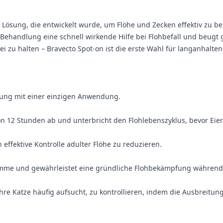
e Lösung, die entwickelt wurde, um Flöhe und Zecken effektiv zu b
Behandlung eine schnell wirkende Hilfe bei Flohbefall und beugt gle
ei zu halten – Bravecto Spot-on ist die erste Wahl für langanhalte
gung mit einer einzigen Anwendung.
on 12 Stunden ab und unterbricht den Flohlebenszyklus, bevor Eie
h effektive Kontrolle adulter Flöhe zu reduzieren.
tämme und gewährleistet eine gründliche Flohbekämpfung währen
re Katze häufig aufsucht, zu kontrollieren, indem die Ausbreitung