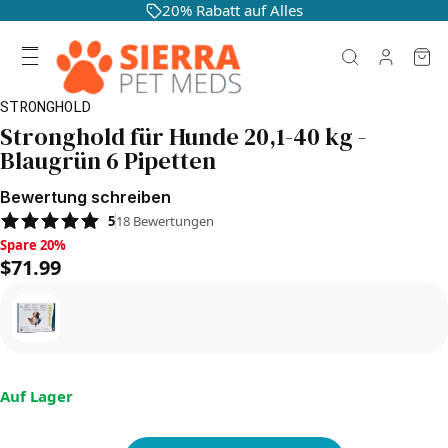
20% Rabatt auf Alles
STRONGHOLD
Stronghold für Hunde 20,1-40 kg -
Blaugrün 6 Pipetten
Bewertung schreiben
5
18
Bewertungen
Spare 20%, $71.99
Spare 20%
$71.99
Auf Lager