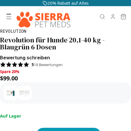
20% Rabatt auf Alles
REVOLUTION
Revolution für Hunde 20,1-40 kg -
Blaugrün 6 Dosen
Bewertung schreiben
5
18
Bewertungen
Spare 20%, $99.00
Spare 20%
$99.00
Auf Lager