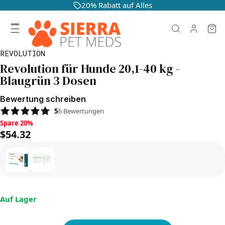
20% Rabatt auf Alles
REVOLUTION
Revolution für Hunde 20,1-40 kg -
Blaugrün 3 Dosen
Bewertung schreiben
5
6
Bewertungen
Spare 20%, $54.32
Spare 20%
$54.32
Auf Lager