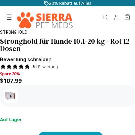
20% Rabatt auf Alles
STRONGHOLD
Stronghold für Hunde 10,1-20 kg - Rot 12
Dosen
Bewertung schreiben
5
1
Bewertung
Spare 20%, $107.99
Spare 20%
$107.99
Auf Lager