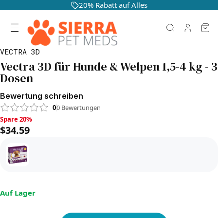
20% Rabatt auf Alles
VECTRA 3D
Vectra 3D für Hunde & Welpen 1,5-4 kg - 3
Dosen
Bewertung schreiben
0
0
Bewertungen
Spare 20%, $34.59
Spare 20%
$34.59
Auf Lager