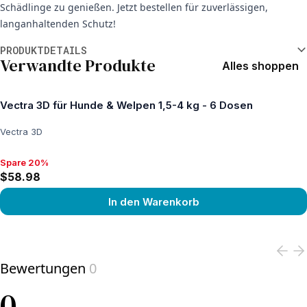
Schädlinge zu genießen. Jetzt bestellen für zuverlässigen,
langanhaltenden Schutz!
Weitere Informationen
PRODUKTDETAILS
Verwandte Produkte
Alles shoppen
Vectra 3D für Hunde & Welpen 1,5-4 kg - 6 Dosen
Vectra 3D
Spare 20%
Spare 20%, $58.98
$58.98
In den Warenkorb
View product
Bewertungen
0
0