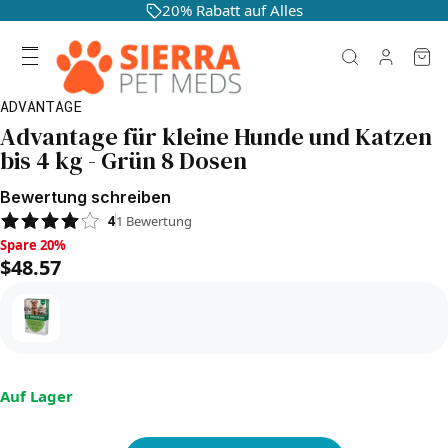
20% Rabatt auf Alles
ADVANTAGE
Advantage für kleine Hunde und Katzen
bis 4 kg - Grün 8 Dosen
Bewertung schreiben
4
1
Bewertung
Spare 20%, $48.57
Spare 20%
$48.57
Auf Lager