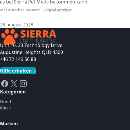
es bei Sierra Pet Meds bekommen kann.
Ins Deutsche übersetzt
·
Original anzeigen
25. August 2025
Unit 10, 23 Technology Drive
Augustine Heights QLD 4300
+46 72 149 56 88
Hilfe erhalten
→
Kategorien
Hund
Katze
Marken