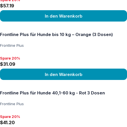
Spare 20%, $57.19
$57.19
In den Warenkorb
Produkt ansehen
Frontline Plus für Hunde bis 10 kg – Orange (3 Dosen)
Frontline Plus
Spare 20%
Spare 20%, $31.09
$31.09
In den Warenkorb
Produkt ansehen
Frontline Plus für Hunde 40,1-60 kg - Rot 3 Dosen
Frontline Plus
Spare 20%
Spare 20%, $41.20
$41.20