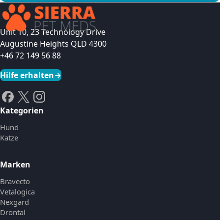
Produkt ansehen
Unit 10, 23 Technology Drive
Augustine Heights QLD 4300
+46 72 149 56 88
Hilfe erhalten
→
Kategorien
Hund
Katze
Marken
Bravecto
Vetalogica
Nexgard
Drontal