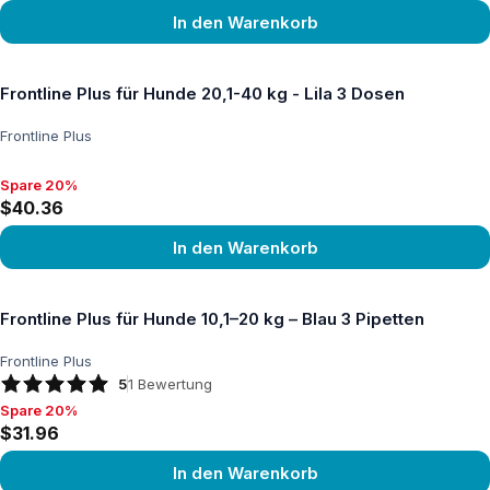
In den Warenkorb
Produkt ansehen
Frontline Plus für Hunde 20,1-40 kg - Lila 3 Dosen
Frontline Plus
Spare 20%
Spare 20%, $40.36
$40.36
In den Warenkorb
Produkt ansehen
Frontline Plus für Hunde 10,1–20 kg – Blau 3 Pipetten
Frontline Plus
5
1
Bewertung
Spare 20%
Spare 20%, $31.96
$31.96
In den Warenkorb