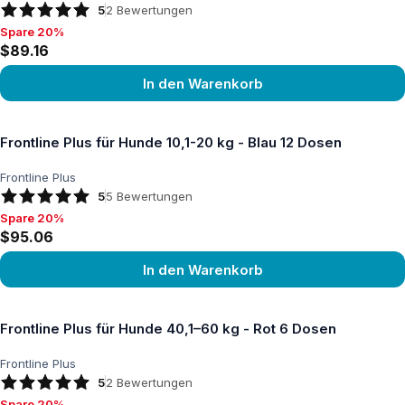
5
2
Bewertungen
Spare 20%
Spare 20%, $89.16
$89.16
In den Warenkorb
Produkt ansehen
Frontline Plus für Hunde 10,1-20 kg - Blau 12 Dosen
Frontline Plus
5
5
Bewertungen
Spare 20%
Spare 20%, $95.06
$95.06
In den Warenkorb
Produkt ansehen
Frontline Plus für Hunde 40,1–60 kg - Rot 6 Dosen
Frontline Plus
5
2
Bewertungen
Spare 20%