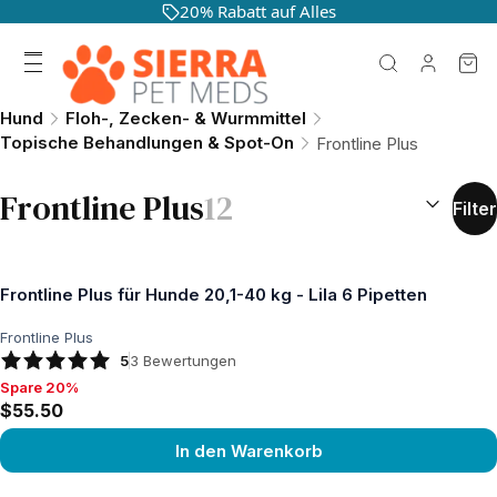
20% Rabatt auf Alles
Hund
Floh-, Zecken- & Wurmmittel
Topische Behandlungen & Spot-On
Frontline Plus
SORTIEREN
Frontline Plus
12
Filter
Frontline Plus für Hunde 20,1-40 kg - Lila 6 Pipetten
Frontline Plus
5
3
Bewertungen
Spare 20%
Spare 20%, $55.50
$55.50
In den Warenkorb
Produkt ansehen