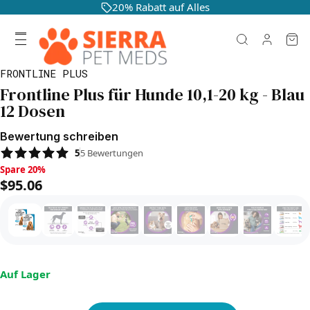
20% Rabatt auf Alles
FRONTLINE PLUS
Frontline Plus für Hunde 10,1-20 kg - Blau
12 Dosen
Bewertung schreiben
5
5
Bewertungen
Spare 20%, $95.06
Spare 20%
$95.06
Auf Lager