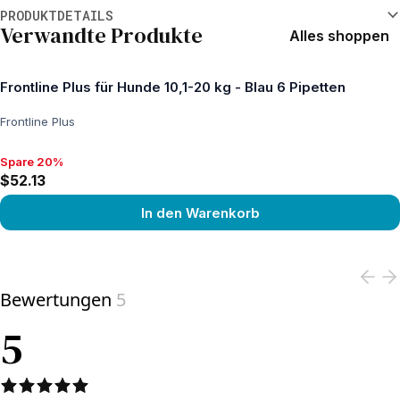
Weitere Informationen
PRODUKTDETAILS
Verwandte Produkte
Alles shoppen
Frontline Plus für Hunde 10,1-20 kg - Blau 6 Pipetten
Frontline Plus
Spare 20%
Spare 20%, $52.13
$52.13
In den Warenkorb
View product
Bewertungen
5
5