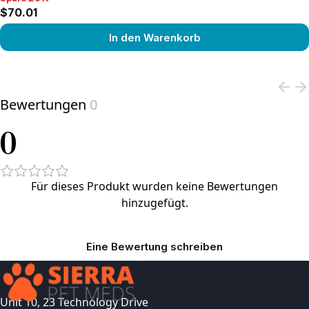
Spare 20%, $70.01
$70.01
In den Warenkorb
View product
Bewertungen
0
0
Für dieses Produkt wurden keine Bewertungen
hinzugefügt.
Eine Bewertung schreiben
Unit 10, 23 Technology Drive