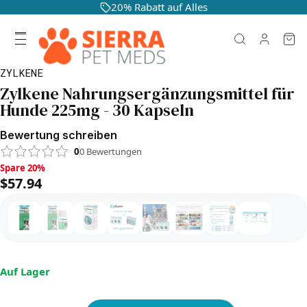
20% Rabatt auf Alles
ZYLKENE
Zylkene Nahrungsergänzungsmittel für
Hunde 225mg - 30 Kapseln
Bewertung schreiben
0
0
Bewertungen
Spare 20%, $57.94
Spare 20%
$57.94
Auf Lager