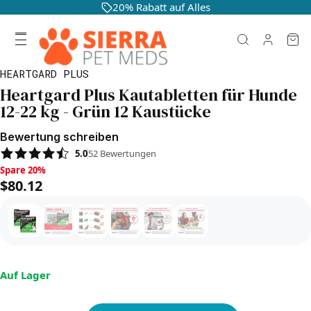
20% Rabatt auf Alles
HEARTGARD PLUS
Heartgard Plus Kautabletten für Hunde
12-22 kg - Grün 12 Kaustücke
Bewertung schreiben
5.0
52
Bewertungen
Spare 20%, $80.12
Spare 20%
$80.12
Auf Lager