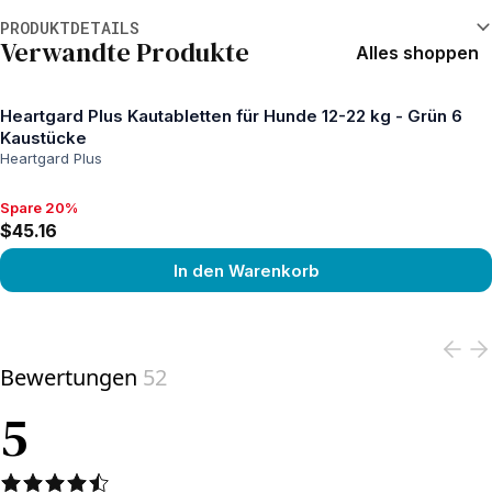
Weitere Informationen
PRODUKTDETAILS
Verwandte Produkte
Alles shoppen
Heartgard Plus Kautabletten für Hunde 12-22 kg - Grün 6
Kaustücke
Heartgard Plus
Spare 20%
Spare 20%, $45.16
$45.16
In den Warenkorb
View product
Bewertungen
52
5