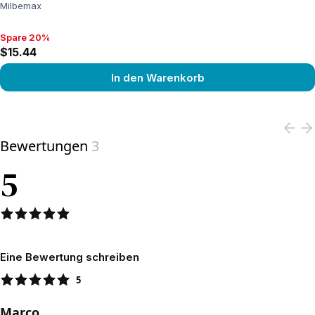
Milbemax
Spare 20%
Spare 20%, $15.44
$15.44
In den Warenkorb
View product
Bewertungen
3
5
Eine Bewertung schreiben
5
Marco