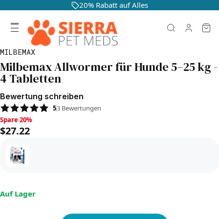
20% Rabatt auf Alles
MILBEMAX
Milbemax Allwormer für Hunde 5–25 kg -
4 Tabletten
Bewertung schreiben
5
3
Bewertungen
Spare 20%, $27.22
Spare 20%
$27.22
Auf Lager