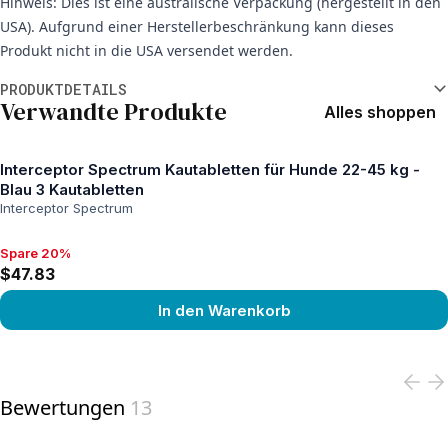
Hinweis: Dies ist eine australische Verpackung (hergestellt in den
USA). Aufgrund einer Herstellerbeschränkung kann dieses
Produkt nicht in die USA versendet werden.
Weitere Informationen
PRODUKTDETAILS
Verwandte Produkte
Alles shoppen
Interceptor Spectrum Kautabletten für Hunde 22-45 kg -
Blau 3 Kautabletten
Interceptor Spectrum
Spare 20%
Spare 20%, $47.83
$47.83
In den Warenkorb
View product
Bewertungen
13