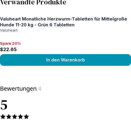
Verwandte Produkte
Valuheart Monatliche Herzwurm-Tabletten für Mittelgroße
Hunde 11-20 kg - Grün 6 Tabletten
Valuheart
Spare 20%
Spare 20%, $22.65
$22.65
In den Warenkorb
View product
Bewertungen
4
5