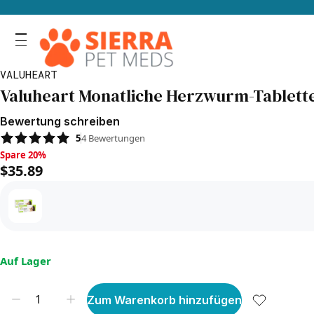
VALUHEART
Valuheart Monatliche Herzwurm-Tabletten
Bewertung schreiben
5
4
Bewertungen
Spare 20%, $35.89
Spare 20%
$35.89
Auf Lager
Zum Warenkorb hinzufügen