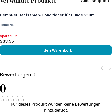
Verwandte Produkte
Alles shoppen
HempPet Hanfsamen-Conditioner für Hunde 250ml
HempPet
Spare 20%
Spare 20%, $33.55
$33.55
In den Warenkorb
View product
Bewertungen
0
0
Für dieses Produkt wurden keine Bewertungen
hinzugefügt.