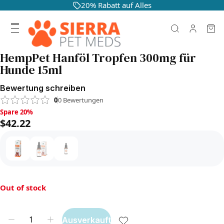
20% Rabatt auf Alles
HempPet Hanföl Tropfen 300mg für
Hunde 15ml
Bewertung schreiben
0
0
Bewertungen
Spare 20%, $42.22
Spare 20%
$42.22
Out of stock
Ausverkauft