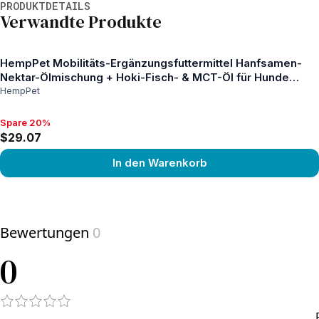
PRODUKTDETAILS
Verwandte Produkte
HempPet Mobilitäts-Ergänzungsfuttermittel Hanfsamen-
Nektar-Ölmischung + Hoki-Fisch- & MCT-Öl für Hunde
100ml
HempPet
Spare 20%
Spare 20%, $29.07
$29.07
In den Warenkorb
View product
Bewertungen
0
0