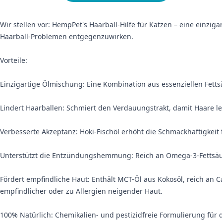
Wir stellen vor: HempPet's Haarball-Hilfe für Katzen – eine einzi
Haarball-Problemen entgegenzuwirken.
Vorteile:
Einzigartige Ölmischung: Eine Kombination aus essenziellen Fett
Lindert Haarballen: Schmiert den Verdauungstrakt, damit Haare l
Verbesserte Akzeptanz: Hoki-Fischöl erhöht die Schmackhaftigkei
Unterstützt die Entzündungshemmung: Reich an Omega-3-Fettsäur
Fördert empfindliche Haut: Enthält MCT-Öl aus Kokosöl, reich an C
empfindlicher oder zu Allergien neigender Haut.
100% Natürlich: Chemikalien- und pestizidfreie Formulierung für d