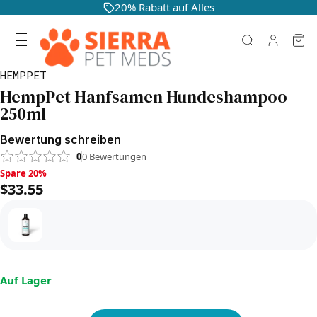
20% Rabatt auf Alles
HEMPPET
HempPet Hanfsamen Hundeshampoo
250ml
Bewertung schreiben
0
0
Bewertungen
Spare 20%, $33.55
Spare 20%
$33.55
Auf Lager