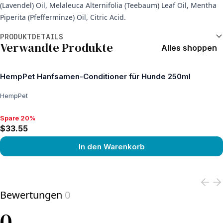
(Lavendel) Oil, Melaleuca Alternifolia (Teebaum) Leaf Oil, Mentha
Piperita (Pfefferminze) Oil, Citric Acid.
Weitere Informationen
PRODUKTDETAILS
Verwandte Produkte
Alles shoppen
HempPet Hanfsamen-Conditioner für Hunde 250ml
HempPet
Spare 20%
Spare 20%, $33.55
$33.55
In den Warenkorb
View product
Bewertungen
0
0