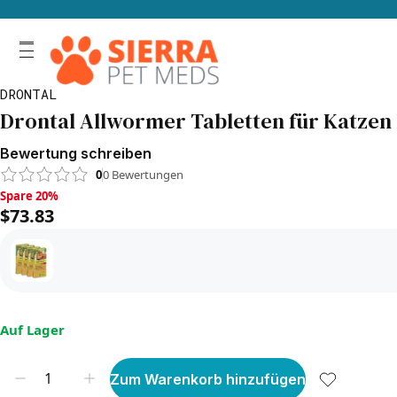
DRONTAL
Drontal Allwormer Tabletten für Katzen b
Bewertung schreiben
0
0
Bewertungen
Spare 20%, $73.83
Spare 20%
$73.83
Auf Lager
Zum Warenkorb hinzufügen