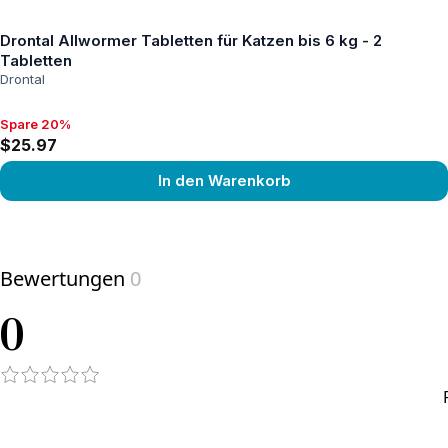
Drontal Allwormer Tabletten für Katzen bis 6 kg - 2
Tabletten
Drontal
Spare 20%
Spare 20%, $25.97
$25.97
In den Warenkorb
View product
Bewertungen
0
0