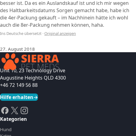
besser ist. Da es ein Auslandskauf ist und ich mir wegen
des Haltbarkeitsdatums Sorgen gemacht habe, habe ich
die 4er-Packung gekauft – im Nachhinein hätte ich wohl
auch die 8er-Packung nehmen können, haha.
Ins Deutsche übersetzt
·
Original anzeigen
27. August 2018
Unit 10, 23 Technology Drive
Augustine Heights QLD 4300
+46 72 149 56 88
Hilfe erhalten
→
Kategorien
Hund
Katze