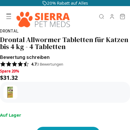
20% Rabatt auf Alles
DRONTAL
Drontal Allwormer Tabletten für Katzen
bis 4 kg - 4 Tabletten
Bewertung schreiben
4.7
3
Bewertungen
Spare 20%, $31.32
Spare 20%
$31.32
Auf Lager