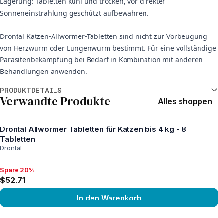
Lagerung: Tabletten kühl und trocken, vor direkter
Sonneneinstrahlung geschützt aufbewahren.
Drontal Katzen-Allwormer-Tabletten sind nicht zur Vorbeugung
von Herzwurm oder Lungenwurm bestimmt. Für eine vollständige
Parasitenbekämpfung bei Bedarf in Kombination mit anderen
Behandlungen anwenden.
Weitere Informationen
PRODUKTDETAILS
Verwandte Produkte
Alles shoppen
Drontal Allwormer Tabletten für Katzen bis 4 kg - 8
Tabletten
Drontal
Spare 20%
Spare 20%, $52.71
$52.71
In den Warenkorb
View product