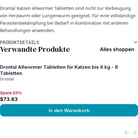
Drontal Katzen Allwormer Tabletten sind nicht zur Vorbeugung
von Herzwurm oder Lungenwurm geeignet. Für eine vollständige
Parasitenbekämpfung bei Bedarf in Kombination mit anderen
Behandlungen anwenden.
Weitere Informationen
PRODUKTDETAILS
Verwandte Produkte
Alles shoppen
Drontal Allwormer Tabletten für Katzen bis 6 kg - 8
Tabletten
Drontal
Spare 20%
Spare 20%, $73.83
$73.83
In den Warenkorb
View product