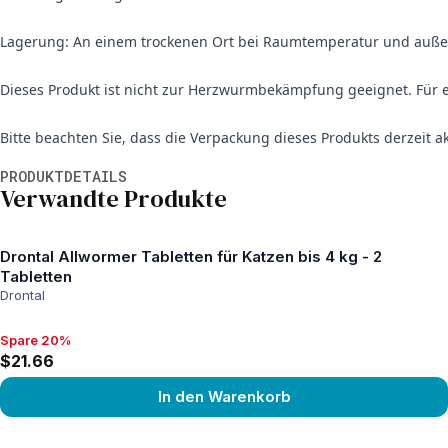
Lagerung: An einem trockenen Ort bei Raumtemperatur und auße
Dieses Produkt ist nicht zur Herzwurmbekämpfung geeignet. Für 
Bitte beachten Sie, dass die Verpackung dieses Produkts derzeit 
Weitere Informationen
PRODUKTDETAILS
Verwandte Produkte
Drontal Allwormer Tabletten für Katzen bis 4 kg - 2
Tabletten
Drontal
Spare 20%
Spare 20%, $21.66
$21.66
In den Warenkorb
View product