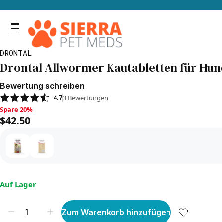
DRONTAL
Drontal Allwormer Kautabletten für Hunde
Bewertung schreiben
4.7
3
Bewertungen
Spare 20%, $42.50
Spare 20%
$42.50
Auf Lager
Zum Warenkorb hinzufügen