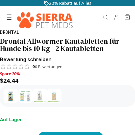
20% Rabatt auf Alles
DRONTAL
Drontal Allwormer Kautabletten für
Hunde bis 10 kg - 2 Kautabletten
Bewertung schreiben
0
0
Bewertungen
Spare 20%, $24.44
Spare 20%
$24.44
Auf Lager