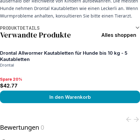
außerhalb der Reichweite von Kindern aufbewahren. Die meisten
Hunde nehmen Drontal Kautabletten wie einen Leckerli an. Wenn
Wurmprobleme anhalten, konsultieren Sie bitte einen Tierarzt.
Weitere Informationen
PRODUKTDETAILS
Verwandte Produkte
Alles shoppen
Drontal Allwormer Kautabletten für Hunde bis 10 kg - 5
Kautabletten
Drontal
Spare 20%
Spare 20%, $42.77
$42.77
In den Warenkorb
View product
Bewertungen
0