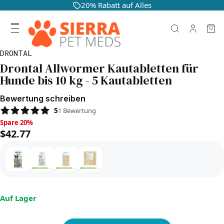
20% Rabatt auf Alles
DRONTAL
Drontal Allwormer Kautabletten für
Hunde bis 10 kg - 5 Kautabletten
Bewertung schreiben
5
1
Bewertung
Spare 20%, $42.77
Spare 20%
$42.77
Auf Lager