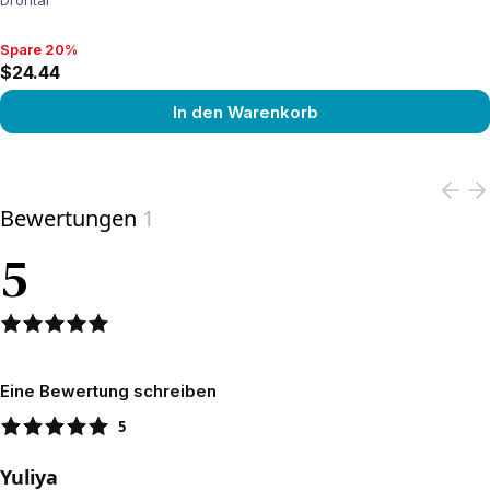
Drontal
Spare 20%
Spare 20%, $24.44
$24.44
In den Warenkorb
View product
Bewertungen
1
5
Eine Bewertung schreiben
5
Yuliya