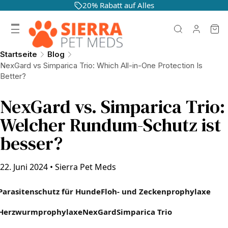
20% Rabatt auf Alles
Startseite
Blog
NexGard vs Simparica Trio: Which All-in-One Protection Is
Better?
NexGard vs. Simparica Trio:
Welcher Rundum-Schutz ist
besser?
22. Juni 2024
•
Sierra Pet Meds
Parasitenschutz für Hunde
Floh- und Zeckenprophylaxe
Herzwurmprophylaxe
NexGard
Simparica Trio