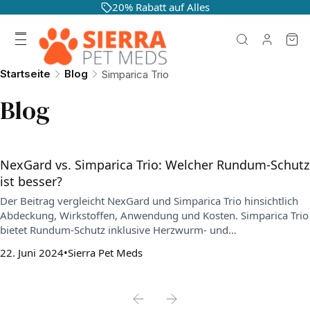
20% Rabatt auf Alles
Startseite
Blog
Simparica Trio
Blog
NexGard vs. Simparica Trio: Welcher Rundum-Schutz
ist besser?
Der Beitrag vergleicht NexGard und Simparica Trio hinsichtlich
Abdeckung, Wirkstoffen, Anwendung und Kosten. Simparica Trio
bietet Rundum-Schutz inklusive Herzwurm- und
Wurmbehandlung, während NexGard sich auf Flöhe und Zecken
22. Juni 2024
Sierra Pet Meds
konzentriert und meist eine zusätzliche Herzwurmprophylaxe
erfordert.