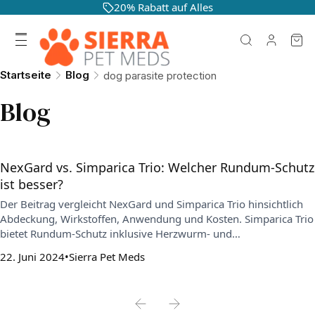
20% Rabatt auf Alles
Startseite
Blog
dog parasite protection
Blog
NexGard vs. Simparica Trio: Welcher Rundum-Schutz
ist besser?
Der Beitrag vergleicht NexGard und Simparica Trio hinsichtlich
Abdeckung, Wirkstoffen, Anwendung und Kosten. Simparica Trio
bietet Rundum-Schutz inklusive Herzwurm- und
Wurmbehandlung, während NexGard sich auf Flöhe und Zecken
22. Juni 2024
Sierra Pet Meds
konzentriert und meist eine zusätzliche Herzwurmprophylaxe
erfordert.