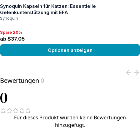
Synoquin Kapseln für Katzen: Essentielle
Gelenkunterstützung mit EFA
Synoquin
Spare 20%
Spare 20%, ab $37.05
ab $37.05
Optionen anzeigen
View product
Bewertungen
0
0
Für dieses Produkt wurden keine Bewertungen
hinzugefügt.