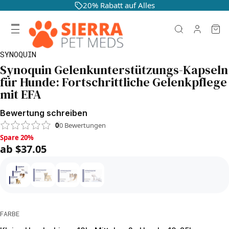
20% Rabatt auf Alles
SYNOQUIN
Synoquin Gelenkunterstützungs-Kapseln
für Hunde: Fortschrittliche Gelenkpflege
mit EFA
Bewertung schreiben
0
0
Bewertungen
Spare 20%, ab $37.05
Spare 20%
ab $37.05
FARBE