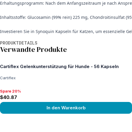
Erhaltungsprogramm: Nach dem Anfangszeitraum je nach Ansprechen 
Inhaltsstoffe: Glucosamin (99% rein) 225 mg, Chondroitinsulfat (9
Investieren Sie in Synoquin Kapseln für Katzen, um essenzielle G
Weitere Informationen
PRODUKTDETAILS
Verwandte Produkte
Cartiflex Gelenkunterstützung für Hunde - 56 Kapseln
Cartiflex
Spare 20%
Spare 20%, $40.87
$40.87
In den Warenkorb
View product