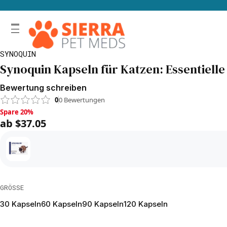
SYNOQUIN
Synoquin Kapseln für Katzen: Essentiell
Bewertung schreiben
0
0
Bewertungen
Spare 20%, ab $37.05
Spare 20%
ab $37.05
GRÖSSE
30 Kapseln
60 Kapseln
90 Kapseln
120 Kapseln