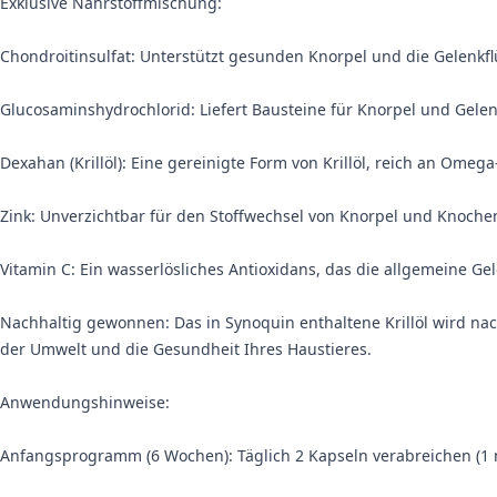
Exklusive Nährstoffmischung:
Chondroitinsulfat: Unterstützt gesunden Knorpel und die Gelenkflü
Glucosaminshydrochlorid: Liefert Bausteine für Knorpel und Gelenk
Dexahan (Krillöl): Eine gereinigte Form von Krillöl, reich an Ome
Zink: Unverzichtbar für den Stoffwechsel von Knorpel und Knoche
Vitamin C: Ein wasserlösliches Antioxidans, das die allgemeine Ge
Nachhaltig gewonnen: Das in Synoquin enthaltene Krillöl wird na
der Umwelt und die Gesundheit Ihres Haustieres.
Anwendungshinweise:
Anfangsprogramm (6 Wochen): Täglich 2 Kapseln verabreichen (1 