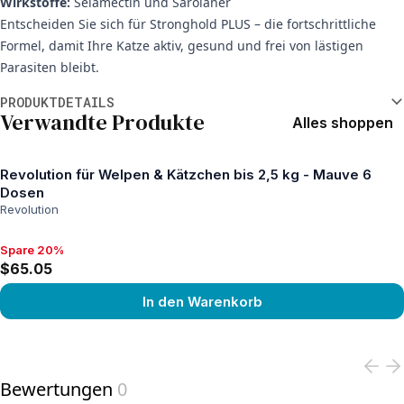
Wirkstoffe:
Selamectin und Sarolaner
Entscheiden Sie sich für Stronghold PLUS – die fortschrittliche
Formel, damit Ihre Katze aktiv, gesund und frei von lästigen
Parasiten bleibt.
Weitere Informationen
PRODUKTDETAILS
Verwandte Produkte
Alles shoppen
Revolution für Welpen & Kätzchen bis 2,5 kg - Mauve 6
Dosen
Revolution
Spare 20%
Spare 20%, $65.05
$65.05
In den Warenkorb
View product
Bewertungen
0