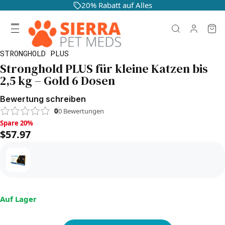
20% Rabatt auf Alles
STRONGHOLD PLUS
Stronghold PLUS für kleine Katzen bis
2,5 kg – Gold 6 Dosen
Bewertung schreiben
0
0
Bewertungen
Spare 20%, $57.97
Spare 20%
$57.97
Auf Lager