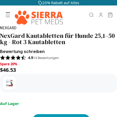
20% Rabatt auf Alles
NEXGARD
NexGard Kautabletten für Hunde 25,1–50
kg - Rot 3 Kautabletten
Bewertung schreiben
4.9
14
Bewertungen
Spare 20%, $46.53
Spare 20%
$46.53
Auf Lager