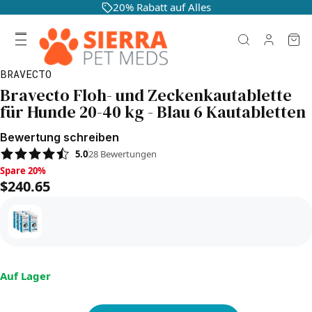
20% Rabatt auf Alles
BRAVECTO
Bravecto Floh- und Zeckenkautablette
für Hunde 20-40 kg - Blau 6 Kautabletten
Bewertung schreiben
5.0
28
Bewertungen
Spare 20%, $240.65
Spare 20%
$240.65
Auf Lager