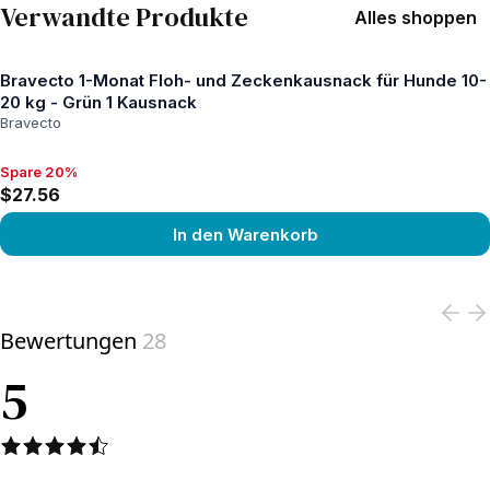
Verwandte Produkte
Alles shoppen
Bravecto 1-Monat Floh- und Zeckenkausnack für Hunde 10-
20 kg - Grün 1 Kausnack
Bravecto
Spare 20%
Spare 20%, $27.56
$27.56
In den Warenkorb
View product
Bewertungen
28
5