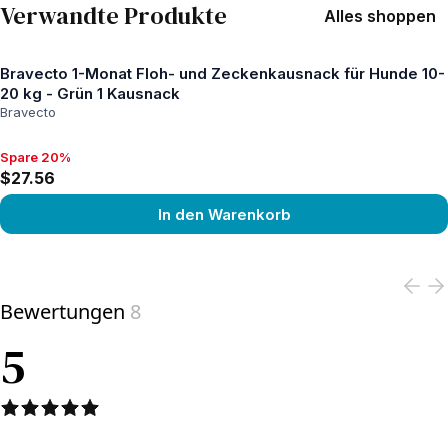
Verwandte Produkte
Alles shoppen
Bravecto 1-Monat Floh- und Zeckenkausnack für Hunde 10-
20 kg - Grün 1 Kausnack
Bravecto
Spare 20%
Spare 20%, $27.56
$27.56
In den Warenkorb
View product
Bewertungen
8
5