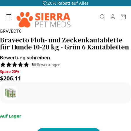
20% Rabatt auf Alles
BRAVECTO
Bravecto Floh- und Zeckenkautablette
für Hunde 10-20 kg - Grün 6 Kautabletten
Bewertung schreiben
5
8
Bewertungen
Spare 20%, $206.11
Spare 20%
$206.11
Auf Lager