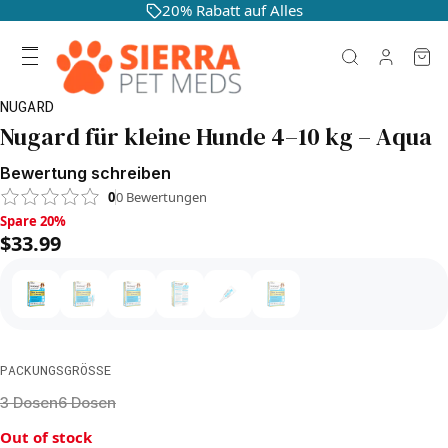
20% Rabatt auf Alles
NUGARD
Nugard für kleine Hunde 4–10 kg – Aqua
Bewertung schreiben
0
0
Bewertungen
Spare 20%, $33.99
Spare 20%
$33.99
PACKUNGSGRÖSSE
3 Dosen
6 Dosen
Out of stock