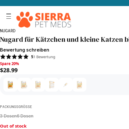
NUGARD
Nugard für Kätzchen und kleine Katzen b
Bewertung schreiben
5
1
Bewertung
Spare 20%, $28.99
Spare 20%
$28.99
PACKUNGSGRÖSSE
3 Dosen
6 Dosen
Out of stock