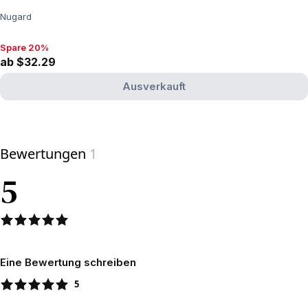
Nugard
Spare 20%
Spare 20%, ab $32.29
ab $32.29
Ausverkauft
View product
Bewertungen
1
5
Eine Bewertung schreiben
5