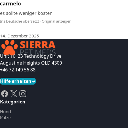
carmelo
es sollte weniger kosten
Ins Deutsche übersetzt
·
Original anzeigen
14. Dezember 2025
Unit 10, 23 Technology Drive
Augustine Heights QLD 4300
+46 72 149 56 88
Hilfe erhalten
→
Kategorien
Hund
Katze