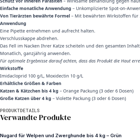
Schutz vor inneren Parasiten
– Wirksame Behandlung gegen häu
Einfache monatliche Anwendung
– Unkomplizierte Spot-on-Anwe
Von Tierärzten bewährte Formel
– Mit bewährten Wirkstoffen für 
Anwendung
Eine Pipette entnehmen und aufrecht halten.
Verschlusskappe abdrehen.
Das Fell im Nacken Ihrer Katze scheiteln und den gesamten Inhalt 
Monatlich, ganzjährig anwenden.
Für optimale Ergebnisse darauf achten, dass das Produkt die Haut errei
Wirkstoffe
Imidacloprid 100 g/L, Moxidectin 10 g/L
Erhältliche Größen & Farben
Katzen & Kätzchen bis 4 kg
– Orange Packung (3 oder 6 Dosen)
Große Katzen über 4 kg
– Violette Packung (3 oder 6 Dosen)
Weitere Informationen
PRODUKTDETAILS
Verwandte Produkte
Nugard für Welpen und Zwerghunde bis 4 kg – Grün