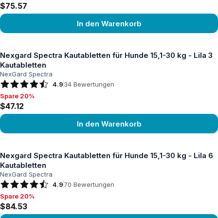
$75.57
In den Warenkorb
Produkt ansehen
Nexgard Spectra Kautabletten für Hunde 15,1-30 kg - Lila 3
Kautabletten
NexGard Spectra
4.9
34
Bewertungen
Spare 20%
Spare 20%, $47.12
$47.12
In den Warenkorb
Produkt ansehen
Nexgard Spectra Kautabletten für Hunde 15,1-30 kg - Lila 6
Kautabletten
NexGard Spectra
4.9
70
Bewertungen
Spare 20%
Spare 20%, $84.53
$84.53