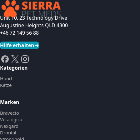
Produkt ansehen
Unit 10, 23 Technology Drive
Augustine Heights QLD 4300
+46 72 149 56 88
Hilfe erhalten
→
Kategorien
Hund
Katze
Marken
Bravecto
Vetalogica
Nexgard
Drontal
Stronghold