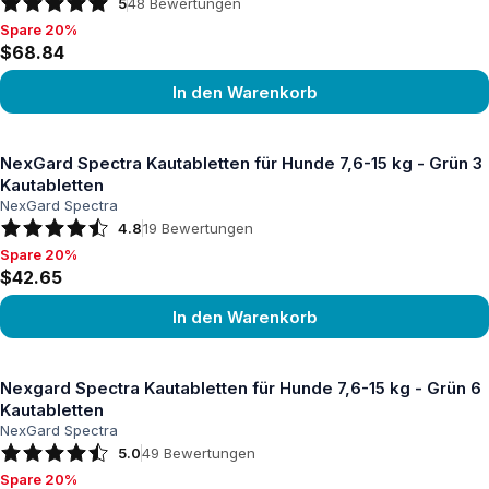
5
48
Bewertungen
Spare 20%
Spare 20%, $68.84
$68.84
In den Warenkorb
Produkt ansehen
NexGard Spectra Kautabletten für Hunde 7,6-15 kg - Grün 3
Kautabletten
NexGard Spectra
4.8
19
Bewertungen
Spare 20%
Spare 20%, $42.65
$42.65
In den Warenkorb
Produkt ansehen
Nexgard Spectra Kautabletten für Hunde 7,6-15 kg - Grün 6
Kautabletten
NexGard Spectra
5.0
49
Bewertungen
Spare 20%
Spare 20%, $75.57