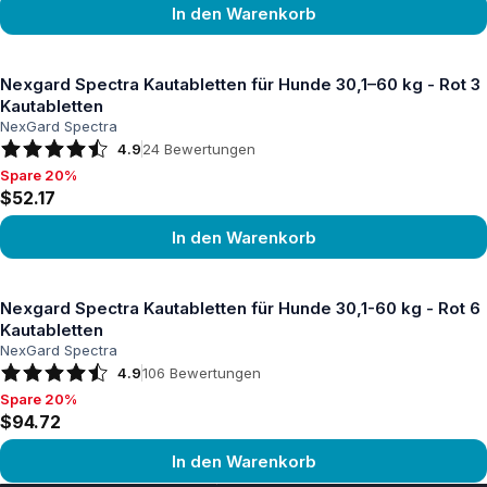
In den Warenkorb
Produkt ansehen
Nexgard Spectra Kautabletten für Hunde 30,1–60 kg - Rot 3
Kautabletten
NexGard Spectra
4.9
24
Bewertungen
Spare 20%
Spare 20%, $52.17
$52.17
In den Warenkorb
Produkt ansehen
Nexgard Spectra Kautabletten für Hunde 30,1-60 kg - Rot 6
Kautabletten
NexGard Spectra
4.9
106
Bewertungen
Spare 20%
Spare 20%, $94.72
$94.72
In den Warenkorb