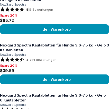
NexGard Spectra
5
16
Bewertungen
Spare 20%
Spare 20%, $65.72
$65.72
In den Warenkorb
Produkt ansehen
Nexgard Spectra Kautabletten für Hunde 3,6-7,5 kg - Gelb 3
Kautabletten
NexGard Spectra
4.9
14
Bewertungen
Spare 20%
Spare 20%, $39.59
$39.59
In den Warenkorb
Produkt ansehen
Nexgard Spectra Kautabletten für Hunde 3,6-7,5 kg - Gelb
6 Kautabletten
NexGard Spectra