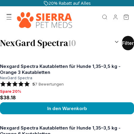
20% Rabatt auf Alles
SUCHERGEB
NexGard Spectra
10
Filter
Nexgard Spectra Kautabletten für Hunde 1,35–3,5 kg -
Orange 3 Kautabletten
NexGard Spectra
5
7
Bewertungen
Spare 20%
Spare 20%, $38.18
$38.18
In den Warenkorb
Produkt ansehen
Nexgard Spectra Kautabletten für Hunde 1,35–3,5 kg -
Orange 6 Kautabletten